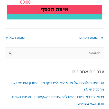
→
הפוסט הקודם
הפוסט הבא
←
S
e
a
עדכונים אחרונים
r
c
התחזית הכלכלית של פרופ' ליאו ליידרמן: מהו היתרון האנושי בעידן
h
מהפכת ה-AI?
f
פרופ' ליידרמן בערוץ הכלכלה: שינויים בהשקעות ב- AI יהיו הגורם
o
הדומיננטי בשווקים
r