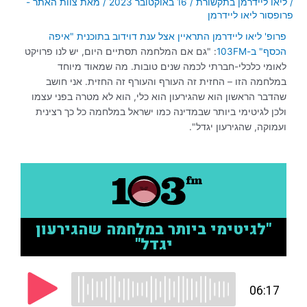
/
ליאו ליידרמן בתקשורת
/
16 באוקטובר 2023
/ מאת
צוות האתר -
פרופסור ליאו ליידרמן
פרופ' ליאו ליידרמן התראיין אצל ענת דוידוב בתוכנית "איפה
הכסף" ב-103FM
: "גם אם המלחמה תסתיים היום, יש לנו פרויקט
לאומי כלכלי-חברתי לכמה שנים טובות. מה שמאוד מיוחד
במלחמה הזו – החזית זה העורף והעורף זה החזית. אני חושב
שהדבר הראשון הוא שהגירעון הוא כלי, הוא לא מטרה בפני עצמו
ולכן לגיטימי ביותר שבמדינה כמו ישראל במלחמה כל כך רצינית
ועמוקה, שהגירעון יגדל".