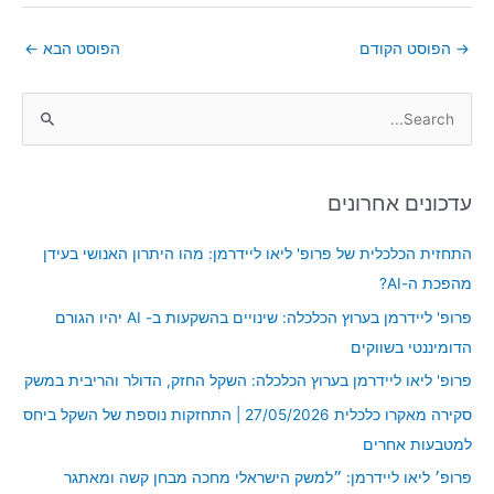
→
הפוסט הקודם
הפוסט הבא
←
S
e
a
עדכונים אחרונים
r
c
התחזית הכלכלית של פרופ' ליאו ליידרמן: מהו היתרון האנושי בעידן
h
מהפכת ה-AI?
f
פרופ' ליידרמן בערוץ הכלכלה: שינויים בהשקעות ב- AI יהיו הגורם
o
הדומיננטי בשווקים
r
פרופ' ליאו ליידרמן בערוץ הכלכלה: השקל החזק, הדולר והריבית במשק
:
סקירה מאקרו כלכלית 27/05/2026 | התחזקות נוספת של השקל ביחס
למטבעות אחרים
פרופ׳ ליאו ליידרמן: ״למשק הישראלי מחכה מבחן קשה ומאתגר