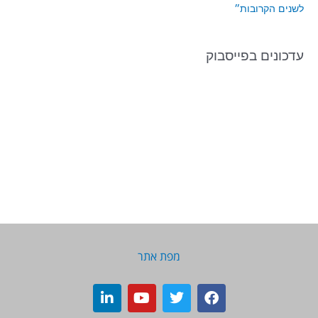
לשנים הקרובות״
עדכונים בפייסבוק
מפת אתר
L
Y
T
F