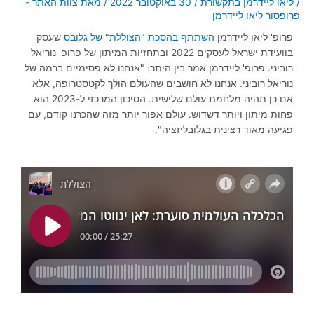
/
ליאו ליידרמן בתקשורת
/
30 באוקטובר 2022
/ מאת
צוות האתר -
פרופסור ליאו ליידרמן
פרופ' ליאו ליידרמן
השתתף בהסכת "הצוללת" של גלובס
שעסק
בוועידת ישראל לעסקים 2022 ובתחזיות המיתון של פרופ' נוריאל
רוביני. פרופ' ליידרמן אמר בין היתר: "אנחנו לא פסימיים ברמה של
נוריאל רוביני. אנחנו לא חושבים שהעולם הולך לקטסטרופה, אלא
אם כן תהיה מלחמת עולם שלישית. הסיכון המרכזי ל-2023 הוא
פחות מיתון ויותר דשדוש. עולם אפור יותר מזה שהכרנו קודם, עם
פגיעה מאוד רצינית בגלובליזציה".