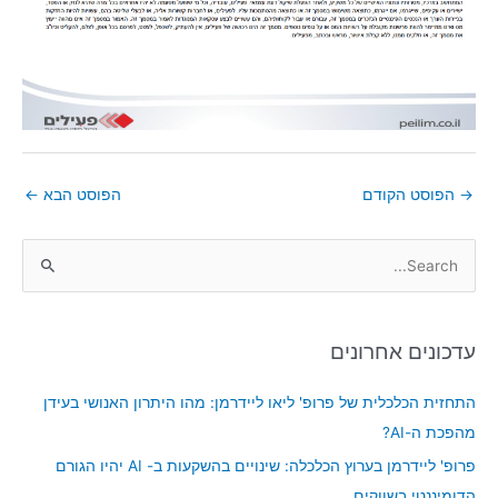
→
הפוסט הקודם
הפוסט הבא
←
S
e
a
עדכונים אחרונים
r
c
התחזית הכלכלית של פרופ' ליאו ליידרמן: מהו היתרון האנושי בעידן
h
מהפכת ה-AI?
f
פרופ' ליידרמן בערוץ הכלכלה: שינויים בהשקעות ב- AI יהיו הגורם
o
הדומיננטי בשווקים