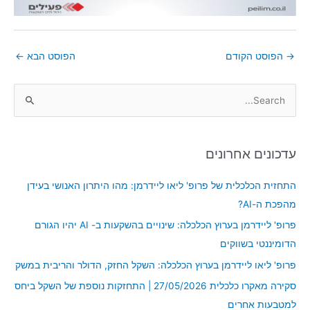
→
הפוסט הקודם
הפוסט הבא
←
S
e
a
עדכונים אחרונים
r
c
התחזית הכלכלית של פרופ' ליאו ליידרמן: מהו היתרון האנושי בעידן
h
מהפכת ה-AI?
f
פרופ' ליידרמן בערוץ הכלכלה: שינויים בהשקעות ב- AI יהיו הגורם
o
הדומיננטי בשווקים
r
פרופ' ליאו ליידרמן בערוץ הכלכלה: השקל החזק, הדולר והריבית במשק
:
סקירה מאקרו כלכלית 27/05/2026 | התחזקות נוספת של השקל ביחס
למטבעות אחרים