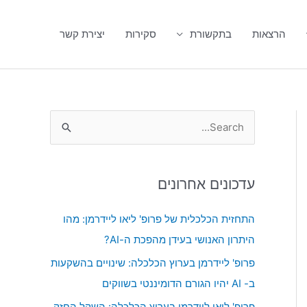
הרצאות
בתקשורת
סקירות
יצירת קשר
S
e
a
עדכונים אחרונים
r
c
התחזית הכלכלית של פרופ' ליאו ליידרמן: מהו
h
היתרון האנושי בעידן מהפכת ה-AI?
f
פרופ' ליידרמן בערוץ הכלכלה: שינויים בהשקעות
o
ב- AI יהיו הגורם הדומיננטי בשווקים
r
פרופ' ליאו ליידרמן בערוץ הכלכלה: השקל החזק,