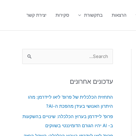
הרצאות
בתקשורת
סקירות
יצירת קשר
S
e
a
עדכונים אחרונים
r
c
התחזית הכלכלית של פרופ' ליאו ליידרמן: מהו
h
היתרון האנושי בעידן מהפכת ה-AI?
f
פרופ' ליידרמן בערוץ הכלכלה: שינויים בהשקעות
o
ב- AI יהיו הגורם הדומיננטי בשווקים
r
פרופ' ליאו ליידרמן בערוץ הכלכלה: השקל החזק,