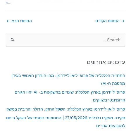
→
הפוסט הקודם
הפוסט הבא
←
S
e
a
עדכונים אחרונים
r
c
התחזית הכלכלית של פרופ' ליאו ליידרמן: מהו היתרון האנושי בעידן
h
מהפכת ה-AI?
f
פרופ' ליידרמן בערוץ הכלכלה: שינויים בהשקעות ב- AI יהיו הגורם
o
הדומיננטי בשווקים
r
פרופ' ליאו ליידרמן בערוץ הכלכלה: השקל החזק, הדולר והריבית במשק
:
סקירה מאקרו כלכלית 27/05/2026 | התחזקות נוספת של השקל ביחס
למטבעות אחרים