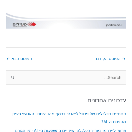
→
הפוסט הקודם
הפוסט הבא
←
S
e
a
עדכונים אחרונים
r
c
התחזית הכלכלית של פרופ' ליאו ליידרמן: מהו היתרון האנושי בעידן
h
מהפכת ה-AI?
f
פרופ' ליידרמן בערוץ הכלכלה: שינויים בהשקעות ב- AI יהיו הגורם