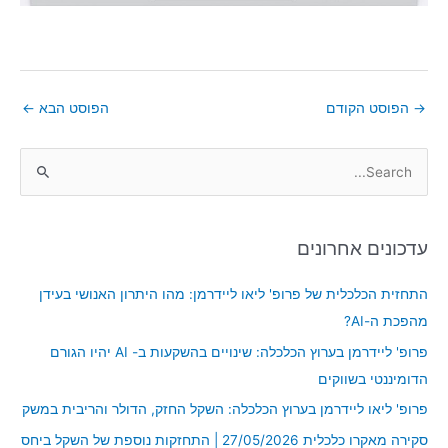
→
הפוסט הקודם
הפוסט הבא
←
S
e
a
עדכונים אחרונים
r
c
התחזית הכלכלית של פרופ' ליאו ליידרמן: מהו היתרון האנושי בעידן
h
מהפכת ה-AI?
f
פרופ' ליידרמן בערוץ הכלכלה: שינויים בהשקעות ב- AI יהיו הגורם
o
הדומיננטי בשווקים
r
פרופ' ליאו ליידרמן בערוץ הכלכלה: השקל החזק, הדולר והריבית במשק
:
סקירה מאקרו כלכלית 27/05/2026 | התחזקות נוספת של השקל ביחס