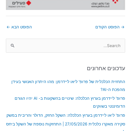
→
הפוסט הקודם
הפוסט הבא
←
S
e
a
עדכונים אחרונים
r
c
התחזית הכלכלית של פרופ' ליאו ליידרמן: מהו היתרון האנושי בעידן
h
מהפכת ה-AI?
f
פרופ' ליידרמן בערוץ הכלכלה: שינויים בהשקעות ב- AI יהיו הגורם
o
הדומיננטי בשווקים
r
פרופ' ליאו ליידרמן בערוץ הכלכלה: השקל החזק, הדולר והריבית במשק
:
סקירה מאקרו כלכלית 27/05/2026 | התחזקות נוספת של השקל ביחס