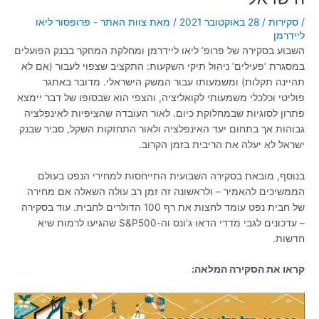
/
סקירות
/
28 באוקטובר 2021
/ מאת
צוות האתר - פרופסור ליאו
ליידרמן
השבוע בסקירה של פרופ’ ליאו ליידרמן ומחלקת המחקר בבנק הפועלים
במסגרת ‘פעילים’ ניהול תיקי השקעות: התקציב שצפוי לעבור (אם לא
תהיינה תקלות) ומשמעותו עבור המשק הישראלי. מדובר באתגר
פוליטי וכלכלי משמעותי לקואליציה, והצפי הוא שבסופו של דבר יימצא
פתרון לסוגיות שבמחלוקת כיום. לאור העובדה שהציפיות לאינפלציה
גבוהות אך בתחום יעד האינפלציה ולאור התחזקות השקל, סביר שבנק
ישראל לא יעלה את הריבית בזמן הקרוב.
בנוסף, מובאת בסקירה השבועית התייחסות למחירי הנפט בעולם
הממשיכים להאמיר – ולראשונה זה זמן רב עולה השאלה אם מחירה
של חבית נפט עומד לחצות את רף 100 הדולרים לחבית. עוד בסקירה
– עדכונים לגבי מדדי הדאו ג'ונס וה-S&P500 שהגיעו לרמות שיא
חדשות.
קראו את הסקירה המלאה: