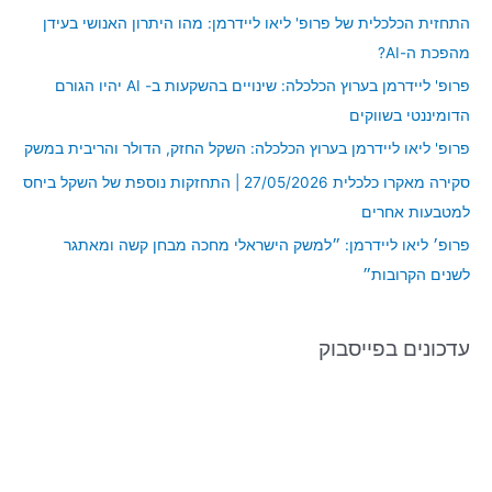
c
התחזית הכלכלית של פרופ' ליאו ליידרמן: מהו היתרון האנושי בעידן
h
מהפכת ה-AI?
f
פרופ' ליידרמן בערוץ הכלכלה: שינויים בהשקעות ב- AI יהיו הגורם
o
הדומיננטי בשווקים
r
פרופ' ליאו ליידרמן בערוץ הכלכלה: השקל החזק, הדולר והריבית במשק
:
סקירה מאקרו כלכלית 27/05/2026 | התחזקות נוספת של השקל ביחס
למטבעות אחרים
פרופ׳ ליאו ליידרמן: ״למשק הישראלי מחכה מבחן קשה ומאתגר
לשנים הקרובות״
עדכונים בפייסבוק