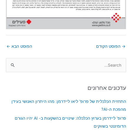
→
הפוסט הקודם
הפוסט הבא
←
S
e
a
עדכונים אחרונים
r
c
התחזית הכלכלית של פרופ' ליאו ליידרמן: מהו היתרון האנושי בעידן
h
מהפכת ה-AI?
f
פרופ' ליידרמן בערוץ הכלכלה: שינויים בהשקעות ב- AI יהיו הגורם
o
הדומיננטי בשווקים
r