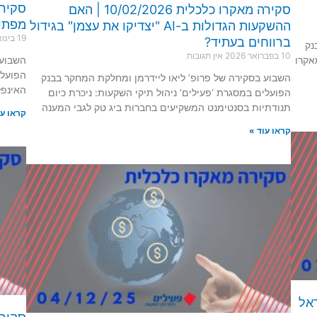
סקירה מאקרו כלכלית 10/02/2026 | האם
מפתיע
ההשקעות הגדולות ב-AI "יצדיקו את עצמן" בגידול
19 בינואר 2026
ברווחים בעתיד?
נק
10 בפברואר 2026
אין תגובות
אקרו
השבוע 
הפועלי
השבוע בסקירה של פרופ’ ליאו ליידרמן ומחלקת המחקר בבנק
האינפלציה ביש
הפועלים במסגרת ‘פעילים’ ניהול תיקי השקעות: ניכרת כיום
תנודתיות בסנטימנט המשקיעים בחברות ביג טק לגבי המענה
קראו עו
קראו עוד »
 בנק ישראל