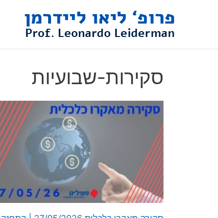
ילוג
תוכן
סקירות-שבועיות
ע
ע
ע
ע
ע
מ
מ
מ
מ
מ
ו
ו
ו
ו
ו
ד
ד
ד
ד
ד