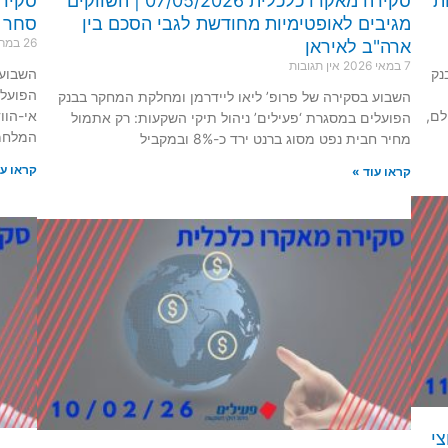
תחזקות
סקירה מאקרו כלכלית 07/05/2026 | השווקים
מגיבים לאופטימיות מחודשת לגבי הסכם בין
סחר בפסח 2025 למ
26 במרץ 2026
ארה"ב לאיראן
7 במאי 2026
אין תגובות
נק
השבוע 
הפועלי
השבוע בסקירה של פרופ’ ליאו ליידרמן ומחלקת המחקר בבנק
לם,
אי-הוו
הפועלים במסגרת ‘פעילים’ ניהול תיקי השקעות: רק אתמול
המלחמ
מחיר חבית נפט מסוג ברנט ירד כ-8% ובמקביל
קראו עו
קראו עוד »
וע וחצי