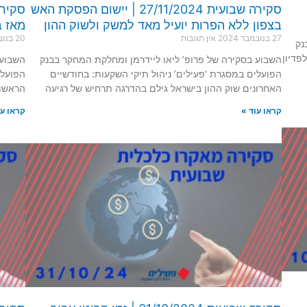
סקירה שבועית 27/11/2024 | יישום הפסקת האש
בצפון ללא הפרות יועיל מאד למשק ולשוק ההון
מאז ב
27 בנובמבר 2024
אין תגובות
20 בנובמבר 2024
נק
פדיון
השבוע בסקירה של פרופ’ ליאו ליידרמן ומחלקת המחקר בבנק
השבוע 
הפועלים במסגרת ‘פעילים’ ניהול תיקי השקעות: בחודשיים
הפועלי
האחרונים שוק ההון בישראל גילם בהדרגה תרחיש של רגיעה
הראשון
קראו עוד »
קראו עו