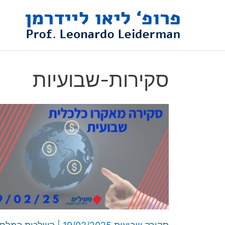
ילוג
תוכן
סקירות-שבועיות
ע
ע
ע
ע
ע
מ
מ
מ
מ
מ
ו
ו
ו
ו
ו
ד
ד
ד
ד
ד