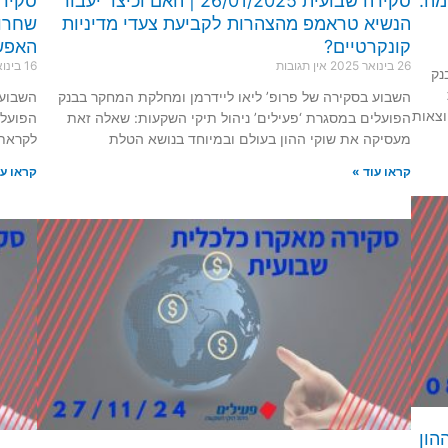
המלחמה:
סקירה שבועית 26/01/2025 | האם וכיצד יעבור
הנשיא טראמפ מהצהרות לקביעת צעדי מדיניות
שחרור
קונקרטיים?
האפש
26 בינואר 2025
אין תגובות
16 בינואר 2025
נק
השבוע בסקירה של פרופ’ ליאו ליידרמן ומחלקת המחקר בבנק
השבוע 
וצאות
הפועלים במסגרת ‘פעילים’ ניהול תיקי השקעות: שאלה זאת
הפועלי
מעסיקה את שוקי ההון בעולם ובמיוחד בנושא הטלת
לקראת 
קראו עוד »
קראו עו
וקי ההון