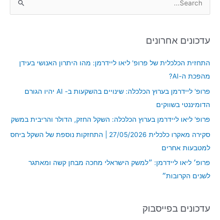
S
e
a
עדכונים אחרונים
r
c
התחזית הכלכלית של פרופ' ליאו ליידרמן: מהו היתרון האנושי בעידן
h
מהפכת ה-AI?
f
פרופ' ליידרמן בערוץ הכלכלה: שינויים בהשקעות ב- AI יהיו הגורם
o
הדומיננטי בשווקים
r
פרופ' ליאו ליידרמן בערוץ הכלכלה: השקל החזק, הדולר והריבית במשק
:
סקירה מאקרו כלכלית 27/05/2026 | התחזקות נוספת של השקל ביחס
למטבעות אחרים
פרופ׳ ליאו ליידרמן: ״למשק הישראלי מחכה מבחן קשה ומאתגר
לשנים הקרובות״
עדכונים בפייסבוק