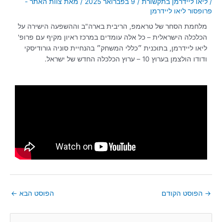
/
ליאו ליידרמן בתקשורת
/
9 בפברואר 2025
/ מאת
צוות האתר -
פרופסור ליאו ליידרמן
מלחמת הסחר של טראמפ, הריבית בארה"ב וההשפעה הישירה על
הכלכלה הישראלית – כל אלה עומדים במרכז ראיון מקיף עם פרופ'
ליאו ליידרמן, בתוכנית ״כללי המשחק״ בהנחיית סוניה גורודיסקי
ודודו הולצמן בערוץ 10 – ערוץ הכלכלה החדש של ישראל.
→
הפוסט הקודם
הפוסט הבא
←