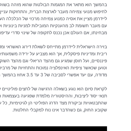
בהמשך הוא מתאר את המגמות הבולטות שהוא מזהה בשווקי
לחיפוש מנועי צמיחה מעבר לארצות הברית, והתחזקות עניי
ליידרמן מציין את אסיה כמנוע צמיחה מרכזי של הכלכלה העו
עם מעבר תשומת לב מהענקיות המובילות למניות בינוניות 
מבחינתו, אם העולם אכן נכנס לתקופה של שינוי סדרי עדיפויו
בזירה הישראלית ליידרמן מתייחס לשאלת דירוג האשראי ומדג
ריבית ומדיניות פיסקלית, אך הוא מצביע על ירידה משמעות
פיננסיים, ועל חוסן שמגיע גם מהצד הריאלי וגם מהצד השוקי
מדודה, עם יעד אפשרי לסביבה של 3 עד 3.5 אחוז בהמשך השנה, בדומה לרמה שהוא מעריך גם בארצות הברית.
לקראת סיום הוא נוגע בשאלה הרגישה של לחצים פוליטיים ע
תנאי יסוד ליציבות, וההיסטוריה מלמדת שפגיעה בעצמאות הז
שהתבטאויות וביקורת מצד הדרג הפוליטי הן לגיטימיות, כל 
שקובע החוק, גם כשהדבר אינו נוח למקבלי החלטות.