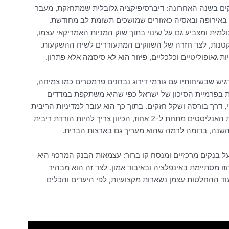
ם בשנה האחרונה: דיברסיפיקציה גלובלית שמתחזקת, מעבר
ן באירופה ובאסיה כאזורים שמושכים תשומת לב מחודשת.
למית ומצביע גם על שינוי בתוך שוק המניות האמריקאי עצמו,
וקטנות, לצד חזרה של השווקים המתעוררים לשיח ההשקעות.
ת גאופוליטיים וכלכליים, פיזור הוא לא סיסמה אלא פתרון.
יש שבשיחותיו עם גורמי דירוג נבחנים פרמטרים כמו צמיחה,
ית בפרמיית הסיכון של ישראל כפי שהיא משתקפת במדדים
, דרך בורסה ושקל חזקים. בתוך כך הוא עובר למדיניות הריבית
וטוען שכאשר ציפיות האינפלציה נמוכות והתחזיות של מרבית האנליסטים מתחת ל-2 אחוז, הכיוון צריך להיות הורדת ריבית
ל בנקים מרכזיים ומנסח קו ברור: עצמאות הבנק המרכזי היא
ו מסתיימת באינפלציה ובאיבוד אמון. לצד זה הוא מבהיר
עוד ההחלטות עצמן נשארות מקצועיות, לפי היעדים והכלים