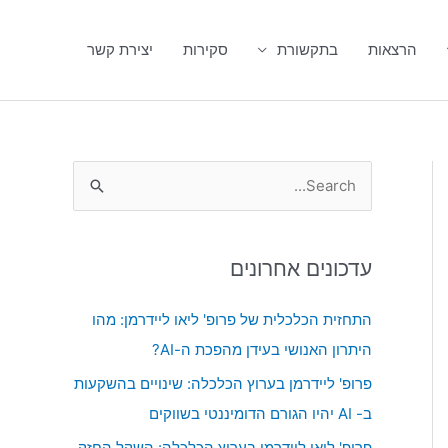
הרצאות
בתקשורת
סקירות
יצירת קשר
S
e
a
עדכונים אחרונים
r
c
התחזית הכלכלית של פרופ' ליאו ליידרמן: מהו
h
היתרון האנושי בעידן מהפכת ה-AI?
f
פרופ' ליידרמן בערוץ הכלכלה: שינויים בהשקעות
o
ב- AI יהיו הגורם הדומיננטי בשווקים
r
פרופ' ליאו ליידרמן בערוץ הכלכלה: השקל החזק,