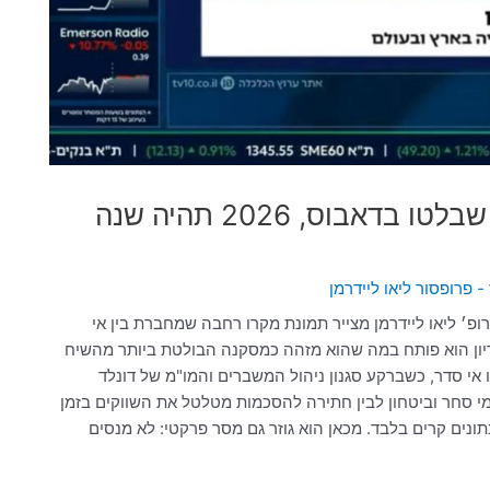
פרופ׳ ליאו ליידרמן: "חרף הסיכונים שבלטו בדאבוס, 2026 תהיה שנה
- פרופסור ליאו ליידרמן
משחק", פרופ׳ ליאו ליידרמן מצייר תמונת מקרו רחבה שמחברת בין אי
דיון הוא פותח במה שהוא מזהה כמסקנה הבולטת ביותר מהשיח
 אי סדר, כשברקע סגנון ניהול המשברים והמו"מ של דונלד
מי סחר וביטחון לבין חתירה להסכמות מטלטל את השווקים בזמן
תונים קרים בלבד. מכאן הוא גוזר גם מסר פרקטי: לא מנסים