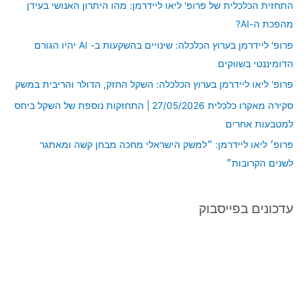
התחזית הכלכלית של פרופ' ליאו ליידרמן: מהו היתרון האנושי בעידן
h
מהפכת ה-AI?
f
פרופ' ליידרמן בערוץ הכלכלה: שינויים בהשקעות ב- AI יהיו הגורם
o
הדומיננטי בשווקים
r
פרופ' ליאו ליידרמן בערוץ הכלכלה: השקל החזק, הדולר והריבית במשק
:
סקירה מאקרו כלכלית 27/05/2026 | התחזקות נוספת של השקל ביחס
למטבעות אחרים
פרופ׳ ליאו ליידרמן: ״למשק הישראלי מחכה מבחן קשה ומאתגר
לשנים הקרובות״
עדכונים בפייסבוק