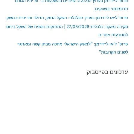
פרופ' ליידרמן בערוץ הכלכלה: שינויים בהשקעות ב- AI יהיו הגורם
o
הדומיננטי בשווקים
r
פרופ' ליאו ליידרמן בערוץ הכלכלה: השקל החזק, הדולר והריבית במשק
:
סקירה מאקרו כלכלית 27/05/2026 | התחזקות נוספת של השקל ביחס
למטבעות אחרים
פרופ׳ ליאו ליידרמן: ״למשק הישראלי מחכה מבחן קשה ומאתגר
לשנים הקרובות״
עדכונים בפייסבוק