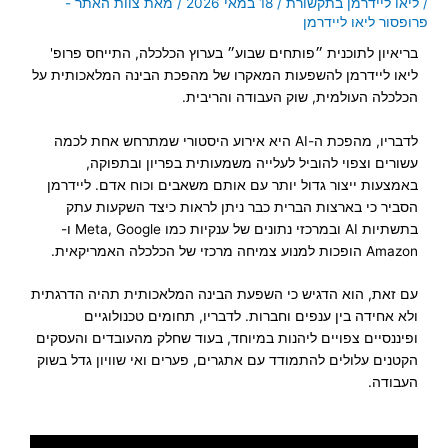
/
ליאו ליידרמן בתקשורת
/
18 במאי 2026
/ מאת
צוות האתר -
פרופסור ליאו ליידרמן
בריאיון לתוכנית ״פותחים שבוע״ בערוץ הכלכלה, התייחס פרופ'
ליאו ליידרמן להשפעות המאקרו של מהפכת הבינה המלאכותית על
הכלכלה העולמית, שוק העבודה והריבית.
לדבריו, מהפכת ה-AI היא אירוע היסטורי שמתרחש אחת לכמה
עשורים וצפוי להוביל לעלייה משמעותית בפריון ובתפוקה,
באמצעות ייצור גדול יותר עם אותם משאבים וכוח אדם. ליידרמן
הסביר כי בארצות הברית כבר ניתן לראות כיצד השקעות עתק
בתשתיות AI ובמרכזי נתונים של ענקיות כמו Meta, Google ו-
Amazon הופכות למנוע צמיחה מרכזי של הכלכלה האמריקאית.
עם זאת, הוא הדגיש כי השפעת הבינה המלאכותית תהיה הדרגתית
ולא אחידה בין ענפים וחברות. לדבריו, תחומים טכנולוגיים
ופיננסיים צפויים ליהנות במיוחד, בעוד שחלק מהעובדים והעסקים
הקטנים עלולים להתמודד עם אתגרים, פערים ואי שוויון גדל בשוק
העבודה.