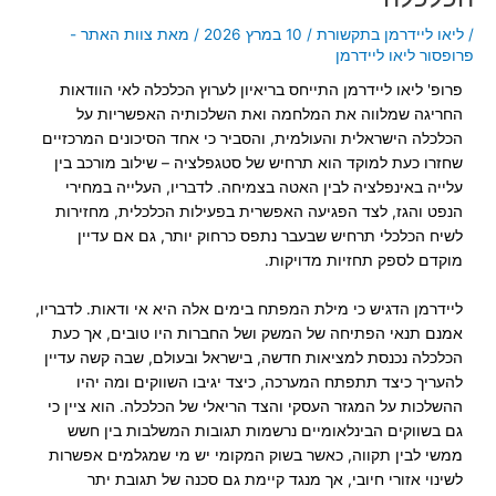
/
ליאו ליידרמן בתקשורת
/
10 במרץ 2026
/ מאת
צוות האתר -
פרופסור ליאו ליידרמן
פרופ' ליאו ליידרמן התייחס בריאיון לערוץ הכלכלה לאי הוודאות
החריגה שמלווה את המלחמה ואת השלכותיה האפשריות על
הכלכלה הישראלית והעולמית, והסביר כי אחד הסיכונים המרכזיים
שחזרו כעת למוקד הוא תרחיש של סטגפלציה – שילוב מורכב בין
עלייה באינפלציה לבין האטה בצמיחה. לדבריו, העלייה במחירי
הנפט והגז, לצד הפגיעה האפשרית בפעילות הכלכלית, מחזירות
לשיח הכלכלי תרחיש שבעבר נתפס כרחוק יותר, גם אם עדיין
מוקדם לספק תחזיות מדויקות.
ליידרמן הדגיש כי מילת המפתח בימים אלה היא אי ודאות. לדבריו,
אמנם תנאי הפתיחה של המשק ושל החברות היו טובים, אך כעת
הכלכלה נכנסת למציאות חדשה, בישראל ובעולם, שבה קשה עדיין
להעריך כיצד תתפתח המערכה, כיצד יגיבו השווקים ומה יהיו
ההשלכות על המגזר העסקי והצד הריאלי של הכלכלה. הוא ציין כי
גם בשווקים הבינלאומיים נרשמות תגובות המשלבות בין חשש
ממשי לבין תקווה, כאשר בשוק המקומי יש מי שמגלמים אפשרות
לשינוי אזורי חיובי, אך מנגד קיימת גם סכנה של תגובת יתר