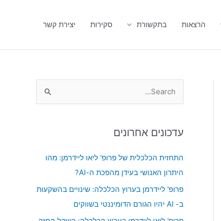
הרצאות
בתקשורת
סקירות
יצירת קשר
S
e
a
עדכונים אחרונים
r
c
התחזית הכלכלית של פרופ' ליאו ליידרמן: מהו
h
היתרון האנושי בעידן מהפכת ה-AI?
f
פרופ' ליידרמן בערוץ הכלכלה: שינויים בהשקעות
o
ב- AI יהיו הגורם הדומיננטי בשווקים
r
פרופ' ליאו ליידרמן בערוץ הכלכלה: השקל החזק,