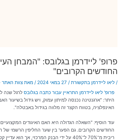
פרופ' ליידרמן בגלובס: "המבחן העי
החודשים הקרובים"
/
ליאו ליידרמן בתקשורת
/
27 במאי 2024
/ מאת
צוות האתר -
פרופ' ליאו ליידרמן התראיין עבור כתבה בגלובס
לרגל שנה לכה
היתר: "ארגנטינה נכנסה למיתון עמוק, ויש גידול בשיעור הא
האינפלציה, בטווח הקצר זה מלווה בגידול באבטלה".
החודשים הקרובים. גם הפער בין שער החליפין הרשמי של ה
ריבית מ־70% ל־40% על ידי הבנק המרכזי, אך הוא עדיין קטן ביחס לכהונת הממשלה הקודמת".