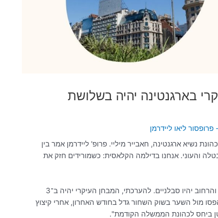
קרי בארגנטינה יהיה בשלושת
 פרופסור ליאו ליידרמן
ונת נשיא ארגנטינה, חאבייר מיליי. פרופ' ליידרמן אמר בין
בטלה והעוני. אנחנו בדילמה הקלאסית: כשמורידים חזק את
עוד הוסיף: "השאלה הגדולה היא האם האיגודים המקצועיים והרחוב יהיו סבלניים. להערכתי, המבחן העיקרי יהיה ב־3
פסו מול השער בשוק השחור גדל בחודש האחרון, אחרי קיצוץ