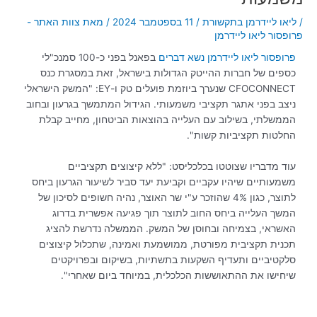
/
ליאו ליידרמן בתקשורת
/
11 בספטמבר 2024
/ מאת
צוות האתר -
פרופסור ליאו ליידרמן
פרופסור ליאו ליידרמן נשא דברים
בפאנל בפני כ-100 סמנכ"לי
כספים של חברות ההייטק הגדולות בישראל, זאת במסגרת כנס
CFOCONNECT שנערך ביוזמת פועלים טק ו-EY: "המשק הישראלי
ניצב בפני אתגר תקציבי משמעותי. הגידול המתמשך בגרעון ובחוב
הממשלתי, בשילוב עם העלייה בהוצאות הביטחון, מחייב קבלת
החלטות תקציביות קשות".
עוד מדבריו שצוטטו בכלכליסט: "ללא קיצוצים תקציביים
משמעותיים שיהיו עקביים וקביעת יעד סביר לשיעור הגרעון ביחס
לתוצר, כגון 4% שהוזכר ע"י שר האוצר, נהיה חשופים לסיכון של
המשך העלייה ביחס החוב לתוצר תוך פגיעה אפשרית בדרוג
האשראי, בצמיחה ובחוסן של המשק. הממשלה נדרשת להציג
תכנית תקציבית מפורטת, ממושמעת ואמינה, שתכלול קיצוצים
סלקטיביים ותעדיף השקעות בתשתיות, בשיקום ובפרויקטים
שיחישו את ההתאוששות הכלכלית, במיוחד ביום שאחרי".