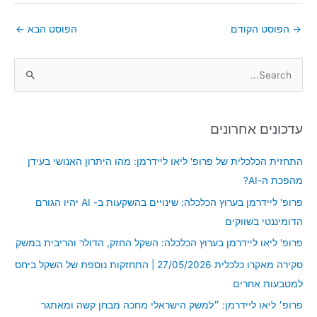
→
הפוסט הקודם
הפוסט הבא
←
S
e
a
עדכונים אחרונים
r
c
התחזית הכלכלית של פרופ' ליאו ליידרמן: מהו היתרון האנושי בעידן
h
מהפכת ה-AI?
f
פרופ' ליידרמן בערוץ הכלכלה: שינויים בהשקעות ב- AI יהיו הגורם
o
הדומיננטי בשווקים
r
פרופ' ליאו ליידרמן בערוץ הכלכלה: השקל החזק, הדולר והריבית במשק
:
סקירה מאקרו כלכלית 27/05/2026 | התחזקות נוספת של השקל ביחס
למטבעות אחרים
פרופ׳ ליאו ליידרמן: ״למשק הישראלי מחכה מבחן קשה ומאתגר