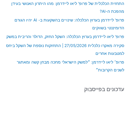
c
התחזית הכלכלית של פרופ' ליאו ליידרמן: מהו היתרון האנושי בעידן
h
מהפכת ה-AI?
f
פרופ' ליידרמן בערוץ הכלכלה: שינויים בהשקעות ב- AI יהיו הגורם
o
הדומיננטי בשווקים
r
פרופ' ליאו ליידרמן בערוץ הכלכלה: השקל החזק, הדולר והריבית במשק
:
סקירה מאקרו כלכלית 27/05/2026 | התחזקות נוספת של השקל ביחס
למטבעות אחרים
פרופ׳ ליאו ליידרמן: ״למשק הישראלי מחכה מבחן קשה ומאתגר
לשנים הקרובות״
עדכונים בפייסבוק