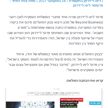
/
ליאו ליידרמן בתקשורת
/
24 באוקטובר 2021
/ מאת
צוות האתר -
פרופסור ליאו ליידרמן
פרופ' ליאו ליידרמן שהיה אחד מחברי המשלחת העסקית לאבו דאבי
(Beyond Business של מכון היצוא ובנק הפועלים) סיכם את ביקורו
במדינה המעניינת, במסגרת כתבה בנושא שפורסמה ב"מעריב
השבוע". אחד האירועים שבו השתתף פרופ' ליידרמן הוא האירוע שבו
הוכרז על שיתוף פעולה בין ישראל, הודו והאמירויות כדי להגדיל את
היקף הסחר בין המדינות.
"בבנק הפועלים אנחנו מאמינים מאוד במשולש של הודו, איחוד
האמירויות וישראל. זה בסיס לניצול הזדמנויות למגזר העסקי בישראל",
ציין פרופ' ליאו ליידרמן. "מדובר בגודל שוק עם פוטנציאל עצום עבור
יזמים ומשקיעים מישראל".
קראו את הכתבה המלאה: