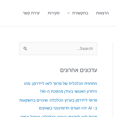
הרצאות
בתקשורת
סקירות
יצירת קשר
S
e
a
עדכונים אחרונים
r
c
התחזית הכלכלית של פרופ' ליאו ליידרמן: מהו
h
היתרון האנושי בעידן מהפכת ה-AI?
f
פרופ' ליידרמן בערוץ הכלכלה: שינויים בהשקעות
o
ב- AI יהיו הגורם הדומיננטי בשווקים
r
פרופ' ליאו ליידרמן בערוץ הכלכלה: השקל החזק,