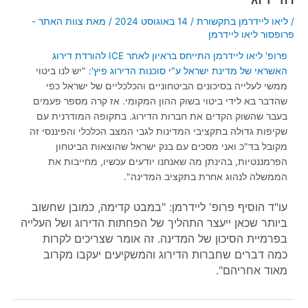
/
ליאו ליידרמן בתקשורת
/
14 באוגוסט 2024
/ מאת
צוות האתר -
פרופסור ליאו ליידרמן
פרופ' ליאו ליידרמן התייחס בראיון לאתר ICE להורדת דירוג
האשראי של מדינת ישראל ע"י סוכנות הדירוג פיץ':
"יש לנו ביטוי
ממשי לעלייה בסיכונים הביטחוניים והכלכליים של ישראל כפי
שהדבר בא לידי ביטוי בשוק ההון המקומי. אז קרה מספר פעמים
בעבר שהשוק הקדים את חברות הדירוג. בתקופה המודרנית עם
שקיפות גדולה בתקציבי המדינות לגבי המצב הכלכלי והפיננסי זה
מקובל בד"כ ואני מסכים עם בנק ישראל שהוצאות הביטחון
הפרמננטיות, בהינתן מה שאנחנו יודעים עכשיו, מחייבות את
הממשלה לנהוג אחרת בתקציב המדינה".
עו"ד הוסיף פרופ' ליידרמן: "במבט קדימה, כמובן שחשוב
ביותר שכאן ייעצר התהליך של הפחתות הדירוג ושל העלייה
בפרמיית הסיכון של המדינה. זה אומר שצריכים לקרות
כמה דברים שחברות הדירוג והמשקיעים יעקבו מקרוב
מאוד אחריהם".