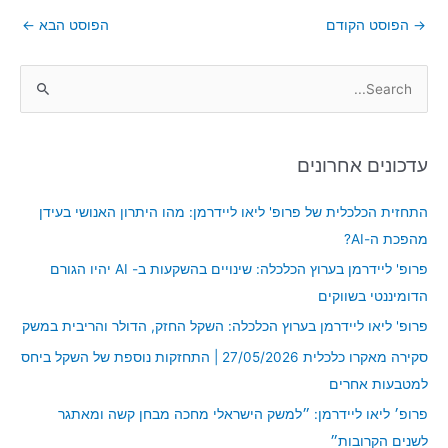
→
הפוסט הקודם
הפוסט הבא
←
S
e
a
עדכונים אחרונים
r
c
התחזית הכלכלית של פרופ' ליאו ליידרמן: מהו היתרון האנושי בעידן
h
מהפכת ה-AI?
f
פרופ' ליידרמן בערוץ הכלכלה: שינויים בהשקעות ב- AI יהיו הגורם
o
הדומיננטי בשווקים
r
פרופ' ליאו ליידרמן בערוץ הכלכלה: השקל החזק, הדולר והריבית במשק
:
סקירה מאקרו כלכלית 27/05/2026 | התחזקות נוספת של השקל ביחס
למטבעות אחרים
פרופ׳ ליאו ליידרמן: ״למשק הישראלי מחכה מבחן קשה ומאתגר
לשנים הקרובות״