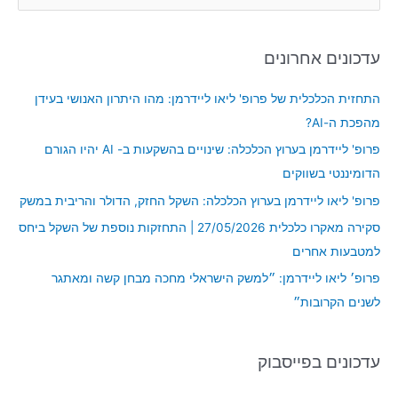
e
a
עדכונים אחרונים
r
c
התחזית הכלכלית של פרופ' ליאו ליידרמן: מהו היתרון האנושי בעידן
h
מהפכת ה-AI?
f
פרופ' ליידרמן בערוץ הכלכלה: שינויים בהשקעות ב- AI יהיו הגורם
o
הדומיננטי בשווקים
r
פרופ' ליאו ליידרמן בערוץ הכלכלה: השקל החזק, הדולר והריבית במשק
:
סקירה מאקרו כלכלית 27/05/2026 | התחזקות נוספת של השקל ביחס
למטבעות אחרים
פרופ׳ ליאו ליידרמן: ״למשק הישראלי מחכה מבחן קשה ומאתגר
לשנים הקרובות״
עדכונים בפייסבוק