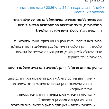
/
ליאו ליידרמן בתקשורת
/
24 ביוני 2026
/ מאת
צוות האתר -
פרופסור ליאו ליידרמן
מה אפשר ללמוד מהווירטואוזיות של ליאו מסי על עולם הבינה
המלאכותית, וכיצד משפיעות ההתפתחויות הגיאופוליטיות
הדרמטיות על הכלכלה הישראלית והעולמית?
פרופ' ליאו ליידרמן, ראש מכון IREES לחקר יזמות ואסטרטגיות
כלכליות והיועץ הכלכלי הראשי של בנק הפועלים, התארח באולפן
ערוץ הכלכלה לראיון מקיף, מרתק ובגובה העיניים על הסוגיות
הבוערות ביותר בשווקים.
בראיון מתייחס פרופ' ליידרמן לנושאים המרכזיים שעל סדר היום:
שוקי ההון ומהפכת ה-AI – האם ההשקעות האדירות בתחום
הבינה המלאכותית הן הגורם הדומיננטי ביותר שיעצב את
עתיד השווקים?
מדיניות הריבית – האם צפויות הורדות ריבית נוספות
בתקופה הקרובה וממה הן מושפעות?
תחזיות צמיחה – לאן הולך המשק הישראלי בצל האתגרים