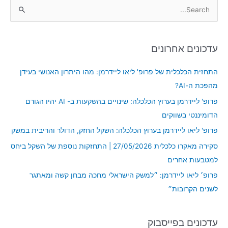
S
e
a
עדכונים אחרונים
r
c
התחזית הכלכלית של פרופ' ליאו ליידרמן: מהו היתרון האנושי בעידן
h
מהפכת ה-AI?
f
פרופ' ליידרמן בערוץ הכלכלה: שינויים בהשקעות ב- AI יהיו הגורם
o
הדומיננטי בשווקים
r
פרופ' ליאו ליידרמן בערוץ הכלכלה: השקל החזק, הדולר והריבית במשק
:
סקירה מאקרו כלכלית 27/05/2026 | התחזקות נוספת של השקל ביחס
למטבעות אחרים
פרופ׳ ליאו ליידרמן: ״למשק הישראלי מחכה מבחן קשה ומאתגר
לשנים הקרובות״
עדכונים בפייסבוק