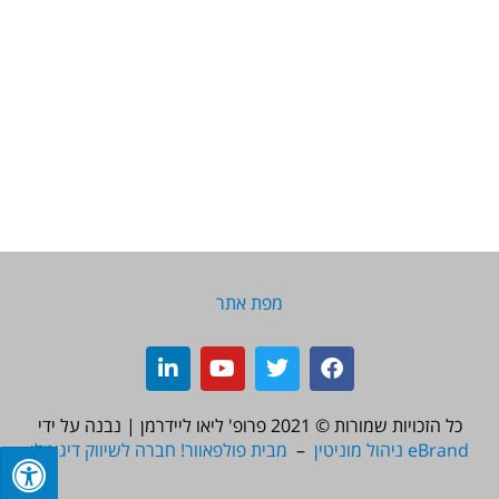
מפת אתר
L
Y
T
F
i
o
w
a
n
u
i
c
כל הזכויות שמורות © 2021
פרופ' ליאו ליידרמן | נבנה על ידי
k
t
t
e
eBrand ניהול מוניטין
–
מבית פולפאוור! חברה לשיווק דיגיטלי
e
u
t
b
d
b
e
o