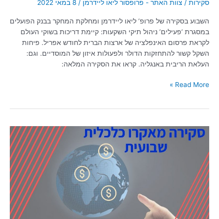
סקירות
/
צוות האתר - פרופסור ליאו ליידרמן
/
8 במאי 2022
השבוע בסקירה של פרופ’ ליאו ליידרמן ומחלקת המחקר בבנק הפועלים
במסגרת ‘פעילים’ ניהול תיקי השקעות: קיימת דריכות בשוקי העולם
לקראת פרסום האינפלציה של ארצות הברית לחודש אפריל. פיחות
השקל קשור להתחזקות הדולר ולפעולות איזון של המוסדיים. וגם:
העלאת הריבית באנגליה. קראו את הסקירה המלאה:
Read More »
סקירה
שבועית
09/12/2020
|
הערכות:
בחירות
נוספות
לא
ישפיעו