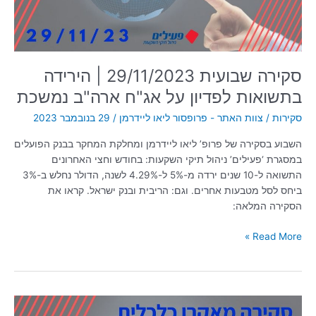
על
אג"ח
ארה"ב
נמשכת
סקירה שבועית 29/11/2023 | הירידה
בתשואות לפדיון על אג"ח ארה"ב נמשכת
סקירות
/
צוות האתר - פרופסור ליאו ליידרמן
/
29 בנובמבר 2023
השבוע בסקירה של פרופ’ ליאו ליידרמן ומחלקת המחקר בבנק הפועלים
במסגרת ‘פעילים’ ניהול תיקי השקעות: בחודש וחצי האחרונים
התשואה ל-10 שנים ירדה מ-5% ל-4.29% לשנה, הדולר נחלש ב-3%
ביחס לסל מטבעות אחרים. וגם: הריבית ובנק ישראל. קראו את
הסקירה המלאה:
Read More »
סקירה