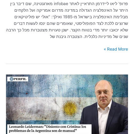
פרופ' ליאו ליידרמן התראיין לאתר infobae מארגנטינה, שם דיבר בין
היתר על האינפלציה הגדולה במדינה מדרום אמריקה ועל הלקחים
מבלימת האינפלציה בישראל מ-1985 ואילך: "אולי יש פוליטיקאים
שרוצים ללכת לצד הפופוליסטי, שאומרים שהם ינסו לעשות דברים
שלא יכאבו יותר מדי בטווח הקצר. ישנן טעויות מצטברות מכל כך הרבה
שנים של מדיניות כלכלית. הצטברה גיבנת של
Read More »
פרופ'
ליאו
ליידרמן
בעיתון
PERFIL
הארגנטינאי:
"עלינו
להיות
אופטימיים