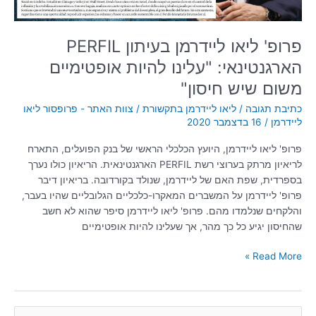
משום
שיש
חיסון"
פרופ' ליאו ליידרמן בעיתון PERFIL
הארגנטינאי: "עלינו להיות אופטימיים
משום שיש חיסון"
כתיבת תגובה
/
ליאו ליידרמן בתקשורת
/
צוות האתר - פרופסור ליאו
ליידרמן
/
16 בדצמבר 2020
פרופ' ליאו ליידרמן, היועץ הכלכלי הראשי של בנק הפועלים, התארח
לריאיון מרתק בערוצי רשת PERFIL הארגנטינאית. הריאיון כולו נערך
בספרדית, שפת האם של ליידרמן, שנולד בקורדובה. בריאיון דיבר
פרופ' ליידרמן על המשברים המאקרו-כלכליים הגלובליים שהיו בעבר,
והלקחים שנלמדו מהם. פרופ' ליאו ליידרמן סיפר שהוא לא חשב
שהחיסון יגיע כל כך מהר, אך שעלינו להיות אופטימיים
Read More »