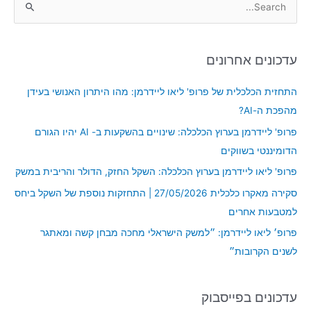
S
e
a
עדכונים אחרונים
r
c
התחזית הכלכלית של פרופ' ליאו ליידרמן: מהו היתרון האנושי בעידן
h
מהפכת ה-AI?
f
פרופ' ליידרמן בערוץ הכלכלה: שינויים בהשקעות ב- AI יהיו הגורם
o
הדומיננטי בשווקים
r
פרופ' ליאו ליידרמן בערוץ הכלכלה: השקל החזק, הדולר והריבית במשק
:
סקירה מאקרו כלכלית 27/05/2026 | התחזקות נוספת של השקל ביחס
למטבעות אחרים
פרופ׳ ליאו ליידרמן: ״למשק הישראלי מחכה מבחן קשה ומאתגר
לשנים הקרובות״
עדכונים בפייסבוק