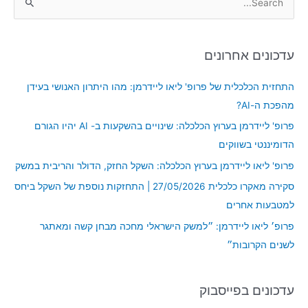
S
e
a
עדכונים אחרונים
r
c
התחזית הכלכלית של פרופ' ליאו ליידרמן: מהו היתרון האנושי בעידן
h
מהפכת ה-AI?
f
פרופ' ליידרמן בערוץ הכלכלה: שינויים בהשקעות ב- AI יהיו הגורם
o
הדומיננטי בשווקים
r
פרופ' ליאו ליידרמן בערוץ הכלכלה: השקל החזק, הדולר והריבית במשק
:
סקירה מאקרו כלכלית 27/05/2026 | התחזקות נוספת של השקל ביחס
למטבעות אחרים
פרופ׳ ליאו ליידרמן: ״למשק הישראלי מחכה מבחן קשה ומאתגר
לשנים הקרובות״
עדכונים בפייסבוק