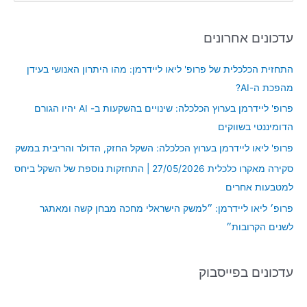
e
a
עדכונים אחרונים
r
c
התחזית הכלכלית של פרופ' ליאו ליידרמן: מהו היתרון האנושי בעידן
h
מהפכת ה-AI?
f
פרופ' ליידרמן בערוץ הכלכלה: שינויים בהשקעות ב- AI יהיו הגורם
o
הדומיננטי בשווקים
r
פרופ' ליאו ליידרמן בערוץ הכלכלה: השקל החזק, הדולר והריבית במשק
:
סקירה מאקרו כלכלית 27/05/2026 | התחזקות נוספת של השקל ביחס
למטבעות אחרים
פרופ׳ ליאו ליידרמן: ״למשק הישראלי מחכה מבחן קשה ומאתגר
לשנים הקרובות״
עדכונים בפייסבוק