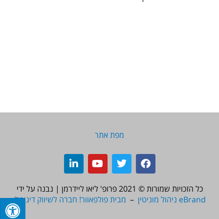
מפת אתר
L
Y
T
F
i
o
w
a
n
u
i
c
כל הזכויות שמורות © 2021
פרופ' ליאו ליידרמן | נבנה על ידי
k
t
t
e
eBrand ניהול מוניטין
–
מבית פולפאוור! חברה לשיווק דיגיטלי
e
u
t
b
d
b
e
o