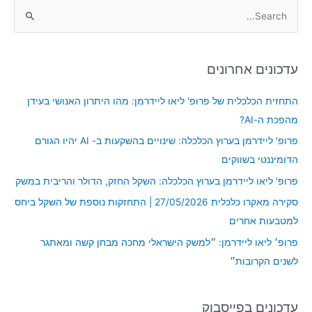
S
e
a
עדכונים אחרונים
r
c
התחזית הכלכלית של פרופ' ליאו ליידרמן: מהו היתרון האנושי בעידן
h
מהפכת ה-AI?
f
פרופ' ליידרמן בערוץ הכלכלה: שינויים בהשקעות ב- AI יהיו הגורם
o
הדומיננטי בשווקים
r
פרופ' ליאו ליידרמן בערוץ הכלכלה: השקל החזק, הדולר והריבית במשק
:
סקירה מאקרו כלכלית 27/05/2026 | התחזקות נוספת של השקל ביחס
למטבעות אחרים
פרופ׳ ליאו ליידרמן: ״למשק הישראלי מחכה מבחן קשה ומאתגר
לשנים הקרובות״
עדכונים בפייסבוק