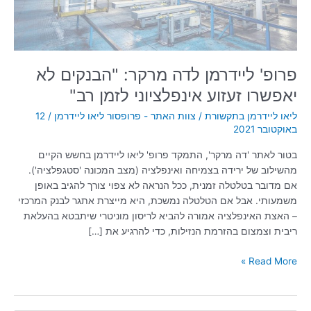
זעזוע
אינפלציוני
לזמן
רב"
פרופ' ליידרמן לדה מרקר: "הבנקים לא
יאפשרו זעזוע אינפלציוני לזמן רב"
ליאו ליידרמן בתקשורת
/
צוות האתר - פרופסור ליאו ליידרמן
/
12
באוקטובר 2021
בטור לאתר 'דה מרקר', התמקד פרופ' ליאו ליידרמן בחשש הקיים
מהשילוב של ירידה בצמיחה ואינפלציה (מצב המכונה 'סטגפלציה').
אם מדובר בטלטלה זמנית, ככל הנראה לא צפוי צורך להגיב באופן
משמעותי. אבל אם הטלטלה נמשכת, היא מייצרת אתגר לבנק המרכזי
– האצת האינפלציה אמורה להביא לריסון מוניטרי שיתבטא בהעלאת
ריבית וצמצום בהזרמת הנזילות, כדי להרגיע את […]
Read More »