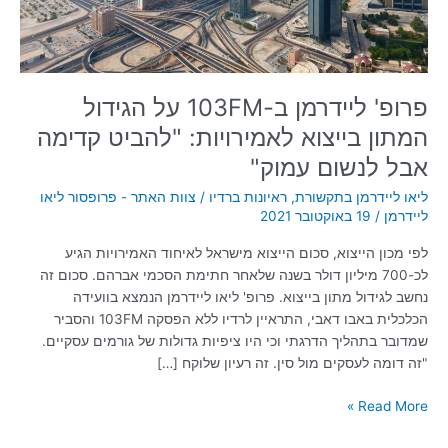
לאמירויות:
"להביט
קדימה
אבל
לנשום
פרופ' ליידרמן ב-103FM על הגידול
עמוק"
המתון בייצוא לאמירויות: "להביט קדימה
אבל לנשום עמוק"
ליאו ליידרמן בתקשורת
,
ראיונות ברדיו
/
צוות האתר - פרופסור ליאו
ליידרמן
/
19 באוקטובר 2021
לפי מכון הייצוא, סכום הייצוא מישראל לאיחוד האמירויות הגיע
לכ-700 מיליון דולר בשנה שלאחר חתימת הסכמי אברהם. סכום זה
נחשב לגידול מתון בייצוא. פרופ' ליאו ליידרמן הנמצא בוועידה
הכלכלית באבו דאבי, התראיין לרדיו ללא הפסקה 103FM והסביר
שמדובר בתהליך הדרגתי וכי היו ציפיות גדולות של גורמים עסקיים.
"זה דומה לעסקים מול סין. זה רעיון שלוקח […]
Read More »