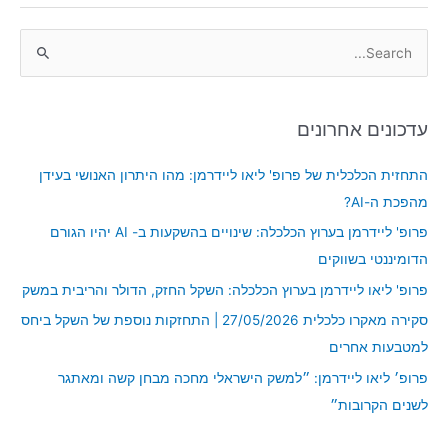
S
e
a
עדכונים אחרונים
r
c
התחזית הכלכלית של פרופ' ליאו ליידרמן: מהו היתרון האנושי בעידן
h
מהפכת ה-AI?
f
פרופ' ליידרמן בערוץ הכלכלה: שינויים בהשקעות ב- AI יהיו הגורם
o
הדומיננטי בשווקים
r
פרופ' ליאו ליידרמן בערוץ הכלכלה: השקל החזק, הדולר והריבית במשק
:
סקירה מאקרו כלכלית 27/05/2026 | התחזקות נוספת של השקל ביחס
למטבעות אחרים
פרופ׳ ליאו ליידרמן: ״למשק הישראלי מחכה מבחן קשה ומאתגר
לשנים הקרובות״