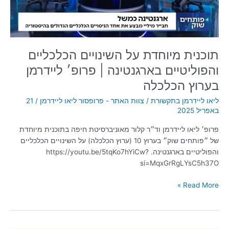
|
פרופ׳
ליידרמן
בערוץ
הכלכלה
תוכנית מיוחדת על השינויים הכלכליים
והפוליטיים בארגנטינה | פרופ׳ ליידרמן
בערוץ הכלכלה
ליאו ליידרמן בתקשורת
/
צוות האתר - פרופסור ליאו ליידרמן
/
21
באפריל 2025
פרופ׳ ליאו ליידרמן וד״ר קלור מאוניברסיטת חיפה בתוכנית מיוחדת
של ״פותחים שוק״ בערוץ 10 (ערוץ הכלכלה) על השינויים הכלכליים
והפוליטיים בארגנטינה. https://youtu.be/5tqKo7hYiCw?
si=MqxGrRgLYsC5h37O
Read More »