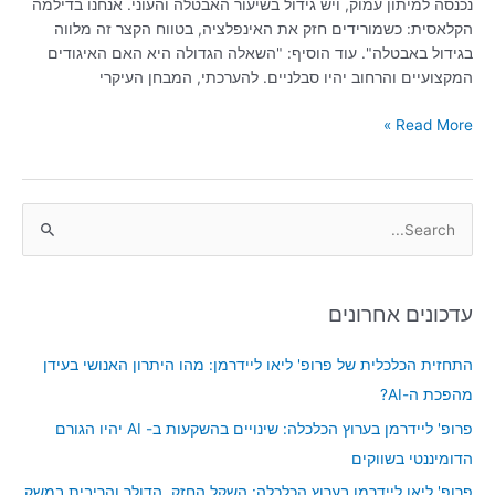
נכנסה למיתון עמוק, ויש גידול בשיעור האבטלה והעוני. אנחנו בדילמה
הקלאסית: כשמורידים חזק את האינפלציה, בטווח הקצר זה מלווה
בגידול באבטלה". עוד הוסיף: "השאלה הגדולה היא האם האיגודים
המקצועיים והרחוב יהיו סבלניים. להערכתי, המבחן העיקרי
Read More »
S
e
a
עדכונים אחרונים
r
c
התחזית הכלכלית של פרופ' ליאו ליידרמן: מהו היתרון האנושי בעידן
h
מהפכת ה-AI?
f
פרופ' ליידרמן בערוץ הכלכלה: שינויים בהשקעות ב- AI יהיו הגורם
o
הדומיננטי בשווקים
r
פרופ' ליאו ליידרמן בערוץ הכלכלה: השקל החזק, הדולר והריבית במשק