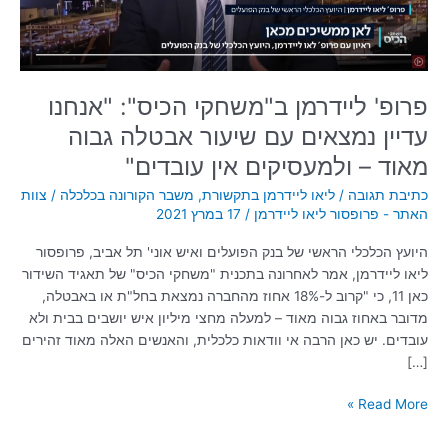
עם
שיעור
אבטלה
גבוה
מאוד
פרופ' ליידרמן ב"משחקי הכיס": "אנחנו
–
עדיין נמצאים עם שיעור אבטלה גבוה
ולמעסיקים
מאוד – ולמעסיקים אין עובדים"
אין
עובדים"
כתיבת תגובה
/
ליאו ליידרמן בתקשורת
,
משבר הקורונה בכלכלה
/
צוות
האתר - פרופסור ליאו ליידרמן
/
17 במרץ 2021
היועץ הכלכלי הראשי של בנק הפועלים ואיש אוני' תל אביב, פרופסור
ליאו ליידרמן, אמר לאחרונה בתכנית "משחקי הכיס" של תאגיד השידור
כאן 11, כי "קרוב ל-18% אחוז מהחברה נמצאת בחל"ת או באבטלה,
מדובר באחוז גבוה מאוד – למעלה מחצי מיליון איש יושבים בבית ולא
עובדים. יש כאן הרבה אי וודאות כלכלית, והאנשים האלה מאוד זהירים
[…]
Read More »