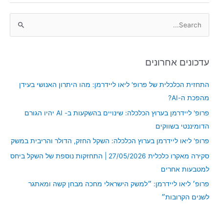
S
e
a
עדכונים אחרונים
r
c
התחזית הכלכלית של פרופ' ליאו ליידרמן: מהו היתרון האנושי בעידן
h
מהפכת ה-AI?
f
פרופ' ליידרמן בערוץ הכלכלה: שינויים בהשקעות ב- AI יהיו הגורם
o
הדומיננטי בשווקים
r
פרופ' ליאו ליידרמן בערוץ הכלכלה: השקל החזק, הדולר והריבית במשק
:
סקירה מאקרו כלכלית 27/05/2026 | התחזקות נוספת של השקל ביחס
למטבעות אחרים
פרופ׳ ליאו ליידרמן: ״למשק הישראלי מחכה מבחן קשה ומאתגר
לשנים הקרובות״