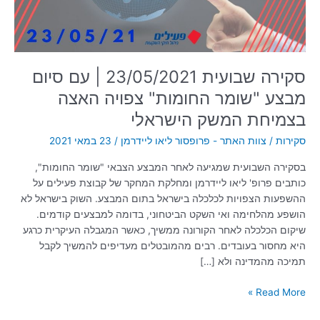
"שומר
החומות"
צפויה
האצה
בצמיחת
סקירה שבועית 23/05/2021 | עם סיום
המשק
מבצע "שומר החומות" צפויה האצה
הישראלי
בצמיחת המשק הישראלי
סקירות
/
צוות האתר - פרופסור ליאו ליידרמן
/
23 במאי 2021
בסקירה השבועית שמגיעה לאחר המבצע הצבאי "שומר החומות",
כותבים פרופ' ליאו ליידרמן ומחלקת המחקר של קבוצת פעילים על
ההשפעות הצפויות לכלכלה בישראל בתום המבצע. השוק בישראל לא
הושפע מהלחימה ואי השקט הביטחוני, בדומה למבצעים קודמים.
שיקום הכלכלה לאחר הקורונה ממשיך, כאשר המגבלה העיקרית כרגע
היא מחסור בעובדים. רבים מהמובטלים מעדיפים להמשיך לקבל
תמיכה מהמדינה ולא […]
Read More »