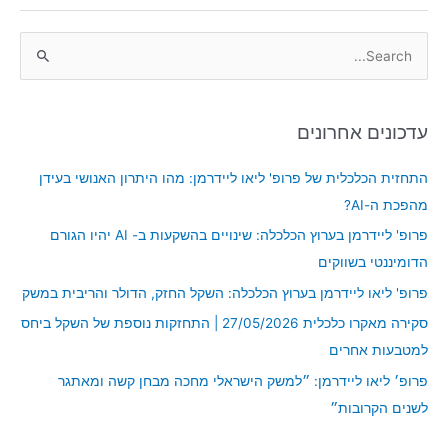
S
e
a
עדכונים אחרונים
r
c
התחזית הכלכלית של פרופ' ליאו ליידרמן: מהו היתרון האנושי בעידן
h
מהפכת ה-AI?
f
פרופ' ליידרמן בערוץ הכלכלה: שינויים בהשקעות ב- AI יהיו הגורם
o
הדומיננטי בשווקים
r
פרופ' ליאו ליידרמן בערוץ הכלכלה: השקל החזק, הדולר והריבית במשק
:
סקירה מאקרו כלכלית 27/05/2026 | התחזקות נוספת של השקל ביחס
למטבעות אחרים
פרופ׳ ליאו ליידרמן: ״למשק הישראלי מחכה מבחן קשה ומאתגר
לשנים הקרובות״