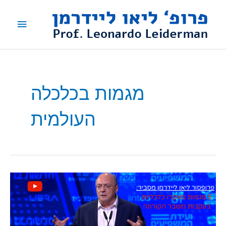
ילוג
תפריט
תוכן
ראשי
מגמות בכלכלה
העולמית
צפו:
פרופ'
ליאו
ליידרמן
מסביר