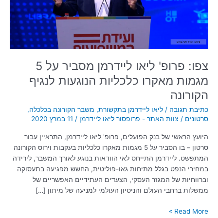
על
5
מגמות
מאקרו
כלכליות
הנוגעות
צפו: פרופ' ליאו ליידרמן מסביר על 5
לנגיף
מגמות מאקרו כלכליות הנוגעות לנגיף
הקורונה
הקורונה
כתיבת תגובה
/
ליאו ליידרמן בתקשורת
,
משבר הקורונה בכלכלה
,
סרטונים
/
צוות האתר - פרופסור ליאו ליידרמן
/
11 במרץ 2020
היועץ הראשי של בנק הפועלים, פרופ' ליאו ליידרמן, התראיין עבור
סרטון – בו הסביר על 5 מגמות מאקרו כלכליות בעקבות וירוס הקורונה
המתפשט. ליידרמן התייחס לאי הוודאות בנוגע לאורך המשבר, לירידה
במחירי הנפט בגלל מתיחות גאו-פוליטית, החשש מפגיעה בתעסוקה
וברווחיות של המגזר העסקי, הצעדים העתידיים האפשריים של
ממשלות ברחבי העולם והניסיון העולמי למניעה של מיתון […]
Read More »