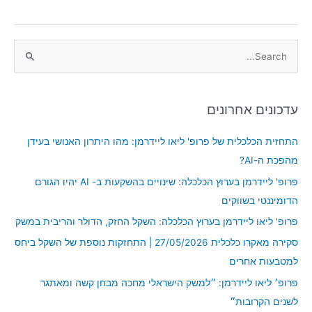
S
e
a
עדכונים אחרונים
r
c
התחזית הכלכלית של פרופ' ליאו ליידרמן: מהו היתרון האנושי בעידן
h
מהפכת ה-AI?
f
פרופ' ליידרמן בערוץ הכלכלה: שינויים בהשקעות ב- AI יהיו הגורם
o
הדומיננטי בשווקים
r
פרופ' ליאו ליידרמן בערוץ הכלכלה: השקל החזק, הדולר והריבית במשק
:
סקירה מאקרו כלכלית 27/05/2026 | התחזקות נוספת של השקל ביחס
למטבעות אחרים
פרופ׳ ליאו ליידרמן: ״למשק הישראלי מחכה מבחן קשה ומאתגר
לשנים הקרובות״