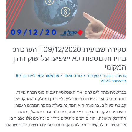
הערכות:
בחירות
נוספות
לא
ישפיעו
על
שוק
ההון
סקירה שבועית 09/12/2020 | הערכות:
המקומי
בחירות נוספות לא ישפיעו על שוק ההון
המקומי
כתיבת תגובה
/
סקירות
/
צוות האתר - פרופסור ליאו ליידרמן
/
9
בדצמבר 2020
בבריטניה מתחילים לחסן את האוכלוסייה עם חיסוני חברת פייזר,
כותבים השבוע בסקירתם פרופ' ליאו ליידרמן ומחלקת המחקר של
קבוצת פעילים. בריטניה היא המדינה בעלת מספר המתים הגבוה
באירופה בעקבות הנגיף. באירופה, בארה"ב וגם בישראל, מגמת
ההידבקות עולה, וחולים רבים מתגלים מדי יום. נתונים אלו מגבירים
את הסיכויים להקשחת מגבלות ואף הטלת סגרים חדשים, שישבשו את