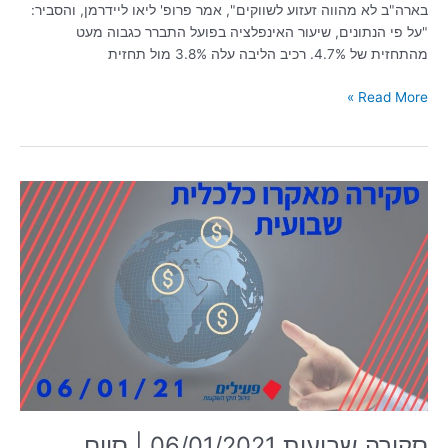
בארה"ב לא מהווה זעזוע לשווקים", אמר פרופ' ליאו ליידרמן, והסביר:
"על פי הנתונים, שיעור האינפלציה בפועל התברר כגבוה מעט
מהתחזית של 4.7%. רכיב הליבה עלה 3.8% מול תחזית
Read More »
סקירה
שבועית
06/01/2021
|
סיום
מוצלח
לשנת
2020
בשווקים
הפיננסיים
סקירה שבועית 06/01/2021 | סיום