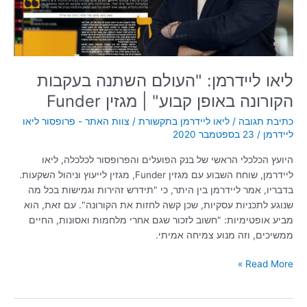
קבוע"
|
מגזין
Funder
ליאו ליידרמן: "העולם השתנה בעקבות
הקורונה באופן קבוע" | מגזין Funder
כתיבת תגובה
/
ליאו ליידרמן בתקשורת
/
צוות האתר - פרופסור ליאו
ליידרמן
/
23 בספטמבר 2020
היועץ הכלכלי הראשי של בנק הפועלים והפרופסור לכלכלה, ליאו
ליידרמן, שוחח השבוע עם מגזין Funder, מגזין לייעוץ וניהול השקעות.
בדבריו, אמר ליידרמן בין היתר, כי "תידרש זהירות וגמישות בכל מה
שנוגע לתכניות עסקיות, שכן קשה לחזות את הקורונה". עם זאת, הוא
מביע אופטימיות: "חשוב לזכור שגם אחרי מלחמות ואסונות, החיים
ממשיכים, וזה מנוע צמיחה אמיתי.
Read More »