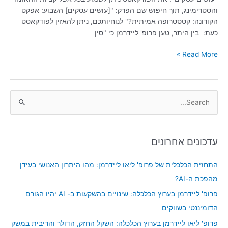
והסטרימינג, תוך חיפוש שם הפרק: "[עושים עסקים] השבוע: אפקט
הקורונה: קטסטרופה אמיתית?" לנוחיותכם, ניתן להאזין לפודקאסט
כעת: בין היתר, טען פרופ' ליידרמן כי "סין
Read More »
S
e
a
עדכונים אחרונים
r
c
התחזית הכלכלית של פרופ' ליאו ליידרמן: מהו היתרון האנושי בעידן
h
מהפכת ה-AI?
f
פרופ' ליידרמן בערוץ הכלכלה: שינויים בהשקעות ב- AI יהיו הגורם
o
הדומיננטי בשווקים
r
פרופ' ליאו ליידרמן בערוץ הכלכלה: השקל החזק, הדולר והריבית במשק