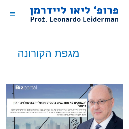
ילוג
תפריט
תוכן
ראשי
מגפת הקורונה
פרופ'
ליאו
ליידרמן
בביזפורטל:
"עליות
המחירים
הן