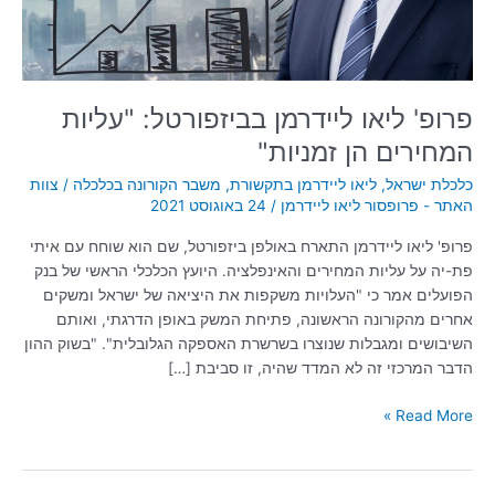
זמניות"
פרופ' ליאו ליידרמן בביזפורטל: "עליות
המחירים הן זמניות"
כלכלת ישראל
,
ליאו ליידרמן בתקשורת
,
משבר הקורונה בכלכלה
/
צוות
האתר - פרופסור ליאו ליידרמן
/
24 באוגוסט 2021
פרופ' ליאו ליידרמן התארח באולפן ביזפורטל, שם הוא שוחח עם איתי
פת-יה על עליות המחירים והאינפלציה. היועץ הכלכלי הראשי של בנק
הפועלים אמר כי "העלויות משקפות את היציאה של ישראל ומשקים
אחרים מהקורונה הראשונה, פתיחת המשק באופן הדרגתי, ואותם
השיבושים ומגבלות שנוצרו בשרשרת האספקה הגלובלית". "בשוק ההון
הדבר המרכזי זה לא המדד שהיה, זו סביבת […]
Read More »