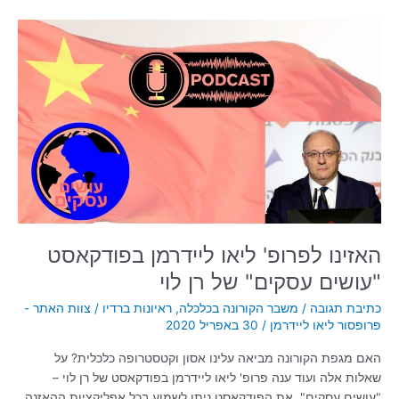
האזינו
לפרופ'
ליאו
ליידרמן
בפודקאסט
"עושים
עסקים"
של
רן
לוי
האזינו לפרופ' ליאו ליידרמן בפודקאסט
"עושים עסקים" של רן לוי
כתיבת תגובה
/
משבר הקורונה בכלכלה
,
ראיונות ברדיו
/
צוות האתר -
פרופסור ליאו ליידרמן
/
30 באפריל 2020
האם מגפת הקורונה מביאה עלינו אסון וקטסטרופה כלכלית? על
שאלות אלה ועוד ענה פרופ' ליאו ליידרמן בפודקאסט של רן לוי –
"עושים עסקים". את הפודקאסט ניתן לשמוע בכל אפליקציות ההאזנה