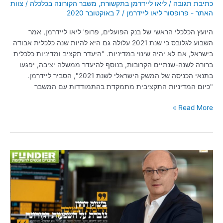
כתיבת תגובה
/
ליאו ליידרמן בתקשורת
,
משבר הקורונה בכלכלה
/
צוות
האתר - פרופסור ליאו ליידרמן
/
7 באוקטובר 2020
היועץ הכלכלי הראשי של בנק הפועלים, פרופ' ליאו ליידרמן, אמר
השבוע לגלובס כי שנת 2021 עלולה גם היא להיות שנה כלכלית אבודה
בישראל, אם לא יהיה שינוי במדיניות. "היעדר תקציב ומדיניות כלכלית
ברורה לשנה-שנתיים הקרובות, בנוסף להיעדר ממשלה יציבה, יפגעו
בתנאי הכניסה של המשק הישראלי לשנת 2021", הסביר ליידרמן.
"כיום המדיניות התקציבית מתמקדת בהתמודדות עם המשבר
Read More »
ליאו
ליידרמן:
"העולם
השתנה
בעקבות
הקורונה
באופן