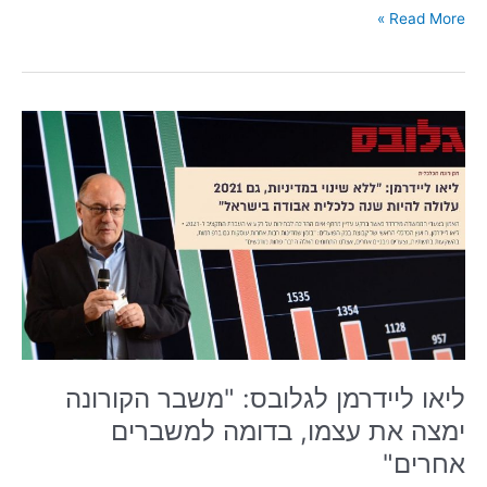
Read More »
ליאו
ליידרמן
לגלובס:
"משבר
הקורונה
ימצה
את
עצמו,
בדומה
למשברים
אחרים"
ליאו ליידרמן לגלובס: "משבר הקורונה
ימצה את עצמו, בדומה למשברים
אחרים"