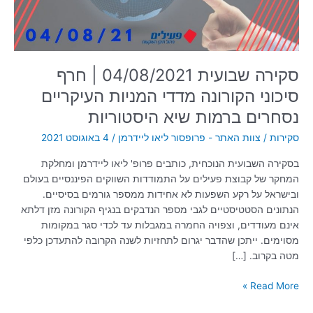
מדדי
המניות
העיקריים
נסחרים
ברמות
סקירה שבועית 04/08/2021 | חרף
שיא
סיכוני הקורונה מדדי המניות העיקריים
היסטוריות
נסחרים ברמות שיא היסטוריות
סקירות
/
צוות האתר - פרופסור ליאו ליידרמן
/
4 באוגוסט 2021
בסקירה השבועית הנוכחית, כותבים פרופ' ליאו ליידרמן ומחלקת
המחקר של קבוצת פעילים על התמודדות השווקים הפיננסיים בעולם
ובישראל על רקע השפעות לא אחידות ממספר גורמים בסיסיים.
הנתונים הסטטיסטיים לגבי מספר הנדבקים בנגיף הקורונה מזן דלתא
אינם מעודדים, וצפויה החמרה במגבלות עד לכדי סגר במקומות
מסוימים. ייתכן שהדבר יגרום לתחזיות לשנה הקרובה להתעדכן כלפי
מטה בקרוב. […]
Read More »