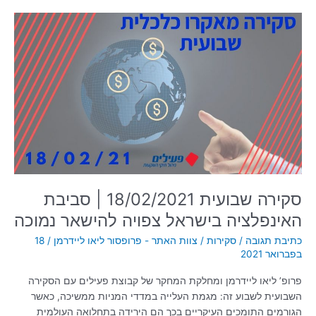
סקירה
שבועית
18/02/2021
|
סביבת
האינפלציה
בישראל
צפויה
להישאר
נמוכה
סקירה שבועית 18/02/2021 | סביבת
האינפלציה בישראל צפויה להישאר נמוכה
כתיבת תגובה
/
סקירות
/
צוות האתר - פרופסור ליאו ליידרמן
/
18
בפברואר 2021
פרופ’ ליאו ליידרמן ומחלקת המחקר של קבוצת פעילים עם הסקירה
השבועית לשבוע זה: מגמת העלייה במדדי המניות ממשיכה, כאשר
הגורמים התומכים העיקריים בכך הם הירידה בתחלואה העולמית