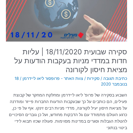
עליות
חדות
במדדי
מניות
בעקבות
הודעות
על
מציאת
סקירה שבועית 18/11/2020 | עליות
חיסון
חדות במדדי מניות בעקבות הודעות על
לקורונה
מציאת חיסון לקורונה
כתיבת תגובה
/
סקירות
/
צוות האתר - פרופסור ליאו ליידרמן
/
18
בנובמבר 2020
השבוע בסקירה של פרופ' ליאו ליידרמן ומחלקת המחקר של קבוצת
פעילים, הם כותבים על כך שבעקבות הודעות החברות פייזר ומודרנה
על מציאת חיסון יעיל לקורונה, מדדי מניות רבים זינקו. אף על פי כן,
כרגע העולם מתמודד עם גל הדבקות מחודש, ועל כן גוברים הסיכויים
להטלת הגבלות וסגרים במדינות מסוימות. פעולה שכזו תבוא לידי
ביטוי בנתוני