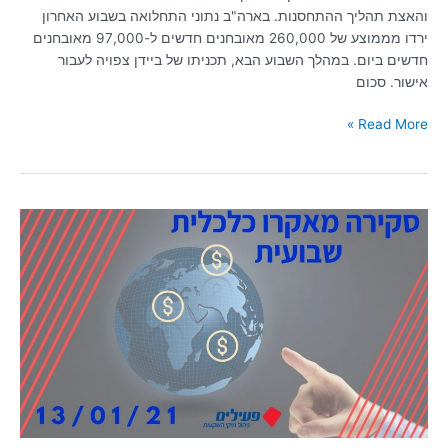
והאצת תהליך ההתחסנות. בארה"ב נתוני התחלואה בשבוע האחרון
ירדו מממוצע של 260,000 מאובחנים חדשים ל-97,000 מאובחנים
חדשים ביום. במהלך השבוע הבא, תכניתו של ביידן צפויה לעבור
אישור. סכום
Read More »
סקירה
שבועית
13/01/2021
|
עלייה
במחירי
הנפט
בעקבות
צמצום
תפוקות
בערב