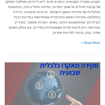
השבוע בסקירה השבועית, כותבים פרופ’ ליאו ליידרמן ומחלקת המחקר
של קבוצת פעילים על שווקי המניות, צמיחת התמ"ג בסין, והתוצאות
הכלכליות של פתיחת המשק הישראלי. הריביות הנמוכות, הירידה
בתחלואה ופתיחת המשק ההדרגתית שמתרחשת במדינות רבות
הובילו לכך שהמומנטום החיובי בשווקי המניות ממשיך. בארה"ב
ובאירופה ניתן לראות עליות משמעותיות במדדים, וגם בחלק משווקי
אסיה. בסין, בניגוד למדינות אחרות,
Read More »
סקירה
שבועית
10/03/2021
|
רוטציה
בשוקי
המניות
מענפי