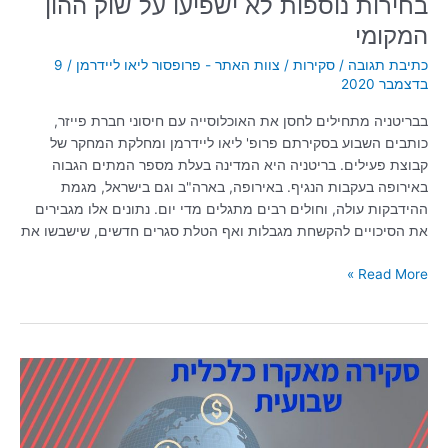
בחירות נוספות לא ישפיעו על שוק ההון
המקומי
כתיבת תגובה
/
סקירות
/
צוות האתר - פרופסור ליאו ליידרמן
/
9
בדצמבר 2020
בבריטניה מתחילים לחסן את האוכלוסייה עם חיסוני חברת פייזר,
כותבים השבוע בסקירתם פרופ' ליאו ליידרמן ומחלקת המחקר של
קבוצת פעילים. בריטניה היא המדינה בעלת מספר המתים הגבוה
באירופה בעקבות הנגיף. באירופה, בארה"ב וגם בישראל, מגמת
ההידבקות עולה, וחולים רבים מתגלים מדי יום. נתונים אלו מגבירים
את הסיכויים להקשחת מגבלות ואף הטלת סגרים חדשים, שישבשו את
Read More »
סקירה
שבועית
18/11/2020
|