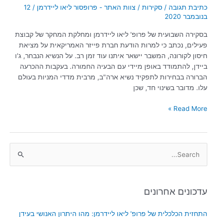
כתיבת תגובה
/
סקירות
/
צוות האתר - פרופסור ליאו ליידרמן
/
12
בנובמבר 2020
בסקירה השבועית של פרופ' ליאו ליידרמן ומחלקת המחקר של קבוצת
פעילים, נכתב כי למרות הודעת חברת פייזר האמריקאית על מציאת
חיסון לקורונה, המשבר יישאר איתנו עוד זמן רב. על הנשיא הנבחר, ג'ו
ביידן, להתמודד באופן מיידי עם הבעיה החמורה. בעקבות ההכרעה
הברורה בבחירות לתפקיד נשיא ארה"ב, מרבית מדדי המניות בעולם
עלו. מדובר בשינוי חד, שכן
Read More »
S
e
a
עדכונים אחרונים
r
c
התחזית הכלכלית של פרופ' ליאו ליידרמן: מהו היתרון האנושי בעידן