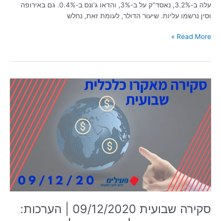
עלה ב-3.2%, נאסד"ק על ב-3%, והדאו ג'ונס ב-0.4%. גם באירופה
וסין נרשמו עליות. שיעור הדולר, לעומת זאת, נחלש
Read More »
סקירה
שבועית
09/12/2020
|
הערכות:
בחירות
נוספות
לא
ישפיעו
על
שוק
ההון
סקירה שבועית 09/12/2020 | הערכות:
המקומי