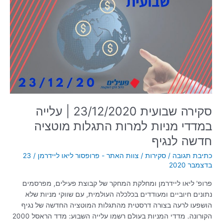
23/12/2020
|
עלייה
במדדי
מניות
למרות
התגלות
מוטציה
חדשה
לנגיף
סקירה שבועית 23/12/2020 | עלייה
במדדי מניות למרות התגלות מוטציה
חדשה לנגיף
כתיבת תגובה
/
סקירות
/
צוות האתר - פרופסור ליאו ליידרמן
/
23
בדצמבר 2020
פרופ' ליאו ליידרמן ומחלקת המחקר של קבוצת פעילים, מפרסמים
נתונים חיוביים ומעודדים בכלכלה העולמית, עם שווקי מניות שלא
הושפעו לרעה בצורה דרסטית מהתגלות המוטציה החדשה של נגיף
הקורונה. מדדי המניות בעולם רשמו עלייה השבוע: מדד הראסל 2000