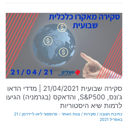
סקירה
שבועית
21/04/2021
|
מדדי
הדאו
ג'ונס,
S&P500,
והדאקס
(בגרמניה)
הגיעו
לרמות
סקירה שבועית 21/04/2021 | מדדי הדאו
שיא
ג'ונס, S&P500, והדאקס (בגרמניה) הגיעו
היסטוריות
לרמות שיא היסטוריות
כתיבת תגובה
/
סקירות
/
צוות האתר - פרופסור ליאו ליידרמן
/
21
באפריל 2021