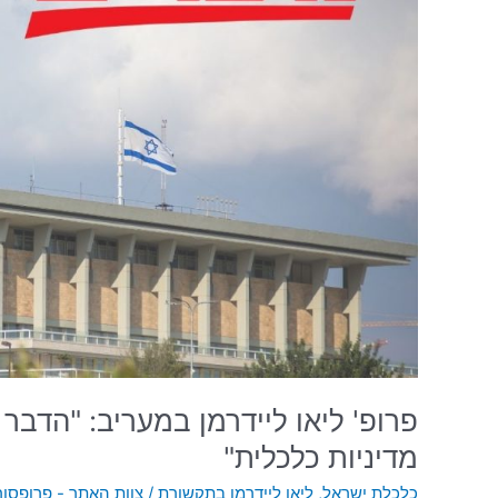
"הדבר
החשוב
–
עצם
קיומו
של
תקציב
ושל
מדיניות
כלכלית"
פרופ' ליאו ליידרמן במעריב: "הדבר
מדיניות כלכלית"
כלכלת ישראל
,
ליאו ליידרמן בתקשורת
/
צוות האתר - פרופסור 