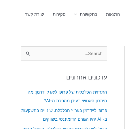
הרצאות
בתקשורת
סקירות
יצירת קשר
S
e
a
עדכונים אחרונים
r
c
התחזית הכלכלית של פרופ' ליאו ליידרמן: מהו
h
היתרון האנושי בעידן מהפכת ה-AI?
f
פרופ' ליידרמן בערוץ הכלכלה: שינויים בהשקעות
o
ב- AI יהיו הגורם הדומיננטי בשווקים
r
פרופ' ליאו ליידרמן בערוץ הכלכלה: השקל החזק,