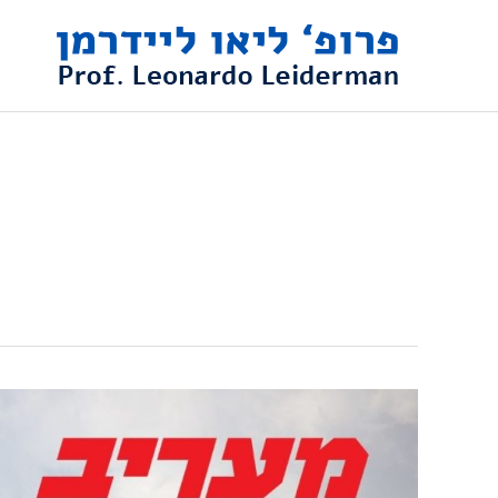
ילוג
תוכן
פרופ'
ליאו
ליידרמן
במעריב: