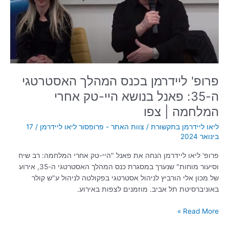
ה-35:
פאנל
בנושא
היי-טק
אחרי
המלחמה
|
פרופ' ליידרמן בכנס המהלך האסטרטגי
צפו
ה-35: פאנל בנושא היי-טק אחרי
המלחמה | צפו
ליאו ליידרמן בתקשורת
/
צוות האתר - פרופסור ליאו ליידרמן
/
17
בינואר 2024
פרופ' ליאו ליידרמן הנחה את פאנל "היי-טק אחרי המלחמה: רב שיח
וסיעור מוחות" שנערך במסגרת כנס המהלך האסטרטגי ה-35, אירוע
של מכון אלי הורביץ לניהול אסטרטגי בפקולטה לניהול ע"ש קולר
באוניברסיטת תל אביב. מוזמנים לצפות באירוע.
Read More »