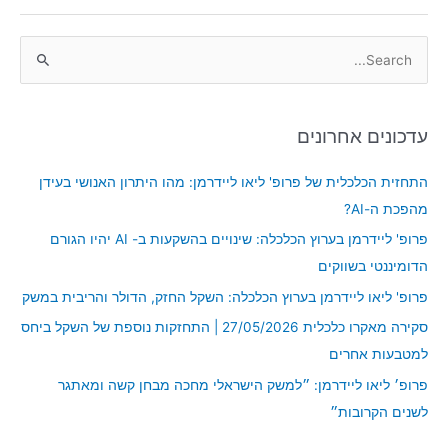
S
e
a
עדכונים אחרונים
r
c
התחזית הכלכלית של פרופ' ליאו ליידרמן: מהו היתרון האנושי בעידן
h
מהפכת ה-AI?
f
פרופ' ליידרמן בערוץ הכלכלה: שינויים בהשקעות ב- AI יהיו הגורם
o
הדומיננטי בשווקים
r
פרופ' ליאו ליידרמן בערוץ הכלכלה: השקל החזק, הדולר והריבית במשק
:
סקירה מאקרו כלכלית 27/05/2026 | התחזקות נוספת של השקל ביחס
למטבעות אחרים
פרופ׳ ליאו ליידרמן: ״למשק הישראלי מחכה מבחן קשה ומאתגר
לשנים הקרובות״