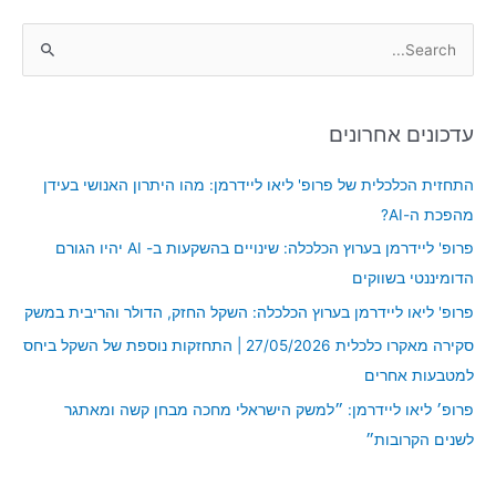
S
e
a
עדכונים אחרונים
r
c
התחזית הכלכלית של פרופ' ליאו ליידרמן: מהו היתרון האנושי בעידן
h
מהפכת ה-AI?
f
פרופ' ליידרמן בערוץ הכלכלה: שינויים בהשקעות ב- AI יהיו הגורם
o
הדומיננטי בשווקים
r
פרופ' ליאו ליידרמן בערוץ הכלכלה: השקל החזק, הדולר והריבית במשק
:
סקירה מאקרו כלכלית 27/05/2026 | התחזקות נוספת של השקל ביחס
למטבעות אחרים
פרופ׳ ליאו ליידרמן: ״למשק הישראלי מחכה מבחן קשה ומאתגר
לשנים הקרובות״