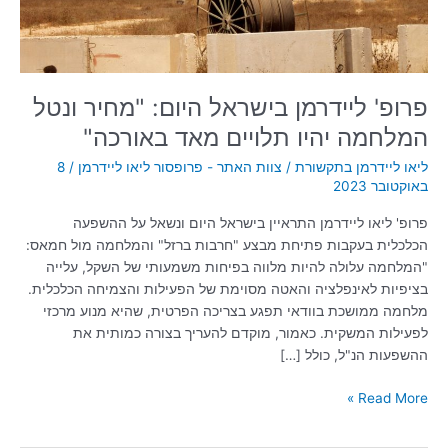
יהיו
תלויים
מאד
באורכה"
פרופ' ליידרמן בישראל היום: "מחיר ונטל
המלחמה יהיו תלויים מאד באורכה"
ליאו ליידרמן בתקשורת
/
צוות האתר - פרופסור ליאו ליידרמן
/
8
באוקטובר 2023
פרופ' ליאו ליידרמן התראיין בישראל היום ונשאל על ההשפעה
הכלכלית בעקבות פתיחת מבצע "חרבות ברזל" והמלחמה מול חמאס:
"המלחמה עלולה להיות מלווה בפיחות משמעותי של השקל, עלייה
בציפיות לאינפלציה והאטה מסוימת של הפעילות והצמיחה הכלכלית.
מלחמה ממושכת בוודאי תפגע בצריכה הפרטית, שהיא מנוע מרכזי
לפעילות המשקית. כאמור, מוקדם להעריך בצורה כמותית את
ההשפעות הנ"ל, כולל […]
Read More »