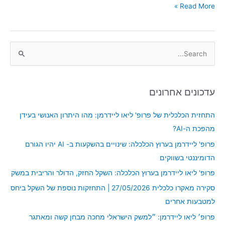
Read More »
S
e
a
עדכונים אחרונים
r
c
התחזית הכלכלית של פרופ' ליאו ליידרמן: מהו היתרון האנושי בעידן
h
מהפכת ה-AI?
f
פרופ' ליידרמן בערוץ הכלכלה: שינויים בהשקעות ב- AI יהיו הגורם
o
הדומיננטי בשווקים
r
פרופ' ליאו ליידרמן בערוץ הכלכלה: השקל החזק, הדולר והריבית במשק
:
סקירה מאקרו כלכלית 27/05/2026 | התחזקות נוספת של השקל ביחס
למטבעות אחרים
פרופ׳ ליאו ליידרמן: ״למשק הישראלי מחכה מבחן קשה ומאתגר