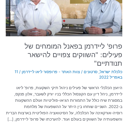
פעילים:
"השווקים
צפויים
להישאר
תנודתיים"
פרופ' ליידרמן בפאנל המומחים של
פעילים: "השווקים צפויים להישאר
תנודתיים"
כלכלת ישראל
,
סרטונים
/
צוות האתר - פרופסור ליאו ליידרמן
/
11
באפריל 2022
היועץ הכלכלי הראשי של פעילים ניהול תיקי השקעות, פרופ' ליאו
ליידרמן, ניהל דיון עם הקונסול הכללי בניו יורק לשעבר, אלון פנקס,
במסגרת שיח כולל על התמורות הגיאו-פוליטיות ועולם ההשקעות
ב-2022. השניים שוחחו בין היתר על ההשפעות של מלחמת
רוסיה-אורקאינה על הכלכלה, על הסיטואציה הפוליטית בארצות הברית
והשפעותיה על השווקים בעולם ועוד. להערכתו של פרופ' ליידרמן, […]