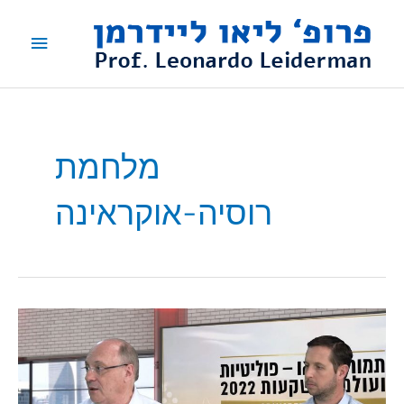
ילוג
תפריט
תוכן
ראשי
מלחמת
רוסיה-אוקראינה
פרופ'
ליידרמן
בפאנל
המומחים
של