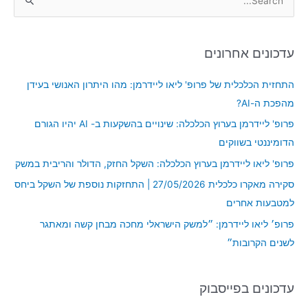
S
e
a
עדכונים אחרונים
r
c
התחזית הכלכלית של פרופ' ליאו ליידרמן: מהו היתרון האנושי בעידן
h
מהפכת ה-AI?
f
פרופ' ליידרמן בערוץ הכלכלה: שינויים בהשקעות ב- AI יהיו הגורם
o
הדומיננטי בשווקים
r
פרופ' ליאו ליידרמן בערוץ הכלכלה: השקל החזק, הדולר והריבית במשק
:
סקירה מאקרו כלכלית 27/05/2026 | התחזקות נוספת של השקל ביחס
למטבעות אחרים
פרופ׳ ליאו ליידרמן: ״למשק הישראלי מחכה מבחן קשה ומאתגר
לשנים הקרובות״
עדכונים בפייסבוק