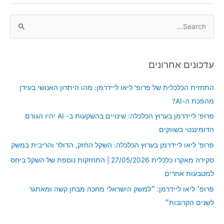
S
e
a
עדכונים אחרונים
r
c
התחזית הכלכלית של פרופ' ליאו ליידרמן: מהו היתרון האנושי בעידן
h
מהפכת ה-AI?
f
פרופ' ליידרמן בערוץ הכלכלה: שינויים בהשקעות ב- AI יהיו הגורם
o
הדומיננטי בשווקים
r
פרופ' ליאו ליידרמן בערוץ הכלכלה: השקל החזק, הדולר והריבית במשק
:
סקירה מאקרו כלכלית 27/05/2026 | התחזקות נוספת של השקל ביחס
למטבעות אחרים
פרופ׳ ליאו ליידרמן: ״למשק הישראלי מחכה מבחן קשה ומאתגר
לשנים הקרובות״