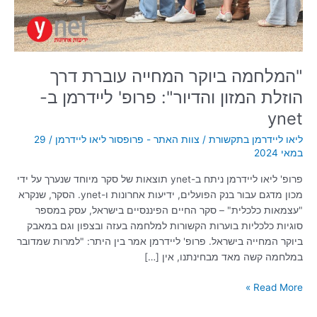
והדיור":
פרופ'
ליידרמן
ב-
ynet
"המלחמה ביוקר המחייה עוברת דרך
הוזלת המזון והדיור": פרופ' ליידרמן ב-
ynet
ליאו ליידרמן בתקשורת
/
צוות האתר - פרופסור ליאו ליידרמן
/
29
במאי 2024
פרופ' ליאו ליידרמן ניתח ב-ynet תוצאות של סקר מיוחד שנערך על ידי
מכון מדגם עבור בנק הפועלים, ידיעות אחרונות ו-ynet. הסקר, שנקרא
"עצמאות כלכלית" – סקר החיים הפיננסיים בישראל, עסק במספר
סוגיות כלכליות בוערות הקשורות למלחמה בעזה ובצפון וגם במאבק
ביוקר המחייה בישראל. פרופ' ליידרמן אמר בין היתר: "למרות שמדובר
במלחמה קשה מאד מבחינתנו, אין […]
Read More »