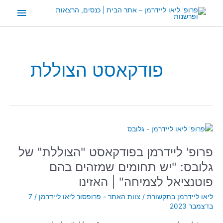
ילוג
תפריט
תוכן
ראשי
פודקאסט הצוללת
פרופ'
ליידרמן
פרופ' ליידרמן בפודקאסט "הצוללת" של
בפודקאסט
"הצוללת"
גלובס: "יש תחומים שמזהים בהם
של
פוטנציאל לצמיחה" | האזינו
גלובס:
"יש
ליאו ליידרמן בתקשורת
/
צוות האתר - פרופסור ליאו ליידרמן
/
7
תחומים
בדצמבר 2023
שמזהים