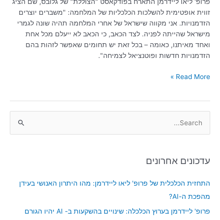
פרופ' ליאו ליידרמן התארח בפודקאסט "הצוללת" של גלובס, שם הציג
בהם
זווית אופטימית להשלכות הכלכליות של המלחמה: "משברים יוצרים
פוטנציאל
הזדמנויות. אני מקווה שישראל של אחרי המלחמה תהיה שונה לגמרי
לצמיחה"
מישראל שהייתה לפניה. לצד הכאב, כי הכאב לא ייעלם מכל אחת
|
ואחד מאיתנו, כאומה – בכל זאת יש תחומים שאפשר לזהות בהם
האזינו
הזדמנויות חדשות ופוטנציאל לצמיחה".
Read More »
S
e
a
עדכונים אחרונים
r
c
התחזית הכלכלית של פרופ' ליאו ליידרמן: מהו היתרון האנושי בעידן
h
מהפכת ה-AI?
f
פרופ' ליידרמן בערוץ הכלכלה: שינויים בהשקעות ב- AI יהיו הגורם
o