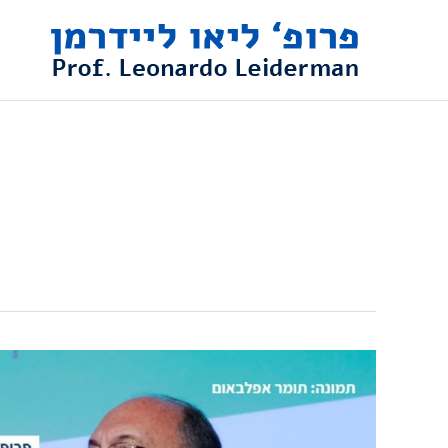
ילוג
תוכן
פרופ'
ליאו
ליידרמן
בוועידה