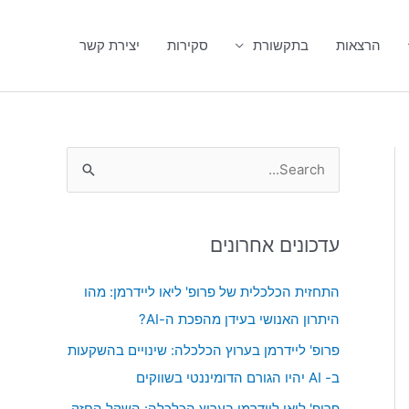
הרצאות
בתקשורת
סקירות
יצירת קשר
S
e
a
עדכונים אחרונים
r
c
התחזית הכלכלית של פרופ' ליאו ליידרמן: מהו
h
היתרון האנושי בעידן מהפכת ה-AI?
f
פרופ' ליידרמן בערוץ הכלכלה: שינויים בהשקעות
o
ב- AI יהיו הגורם הדומיננטי בשווקים
r
פרופ' ליאו ליידרמן בערוץ הכלכלה: השקל החזק,