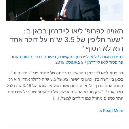
חליפין
של
3.5
ש"ח
על
האזינו לפרופ' ליאו ליידרמן בכאן ב':
דולר
"שער חליפין של 3.5 ש"ח על דולר אחד
אחד
הוא
הוא לא הסוף"
לא
כתיבת תגובה
/
ליאו ליידרמן בתקשורת
,
ראיונות ברדיו
/
צוות האתר -
הסוף"
פרופסור ליאו ליידרמן
/
9 באוגוסט 2019
פרופסור ליאו ליידרמן התראיין בתכניתה של אסתי פרז "בחצי היום"
בכאן ב' (רשת ב'), וטען כי "שער יציג של 3.5 ש"ח לדולר אחד, הוא רק
תחנה אחת בדרך, ולראייה, כיום שער החליפין עומד על 3.48 ש"ח לכל
דולר אחד". "שוק מטבע החוץ הוא שוק של ביקוש והיצע. ככל שנכנסים
יותר כספים מחו"ל כמו דולרים למשל, […]
Read More »