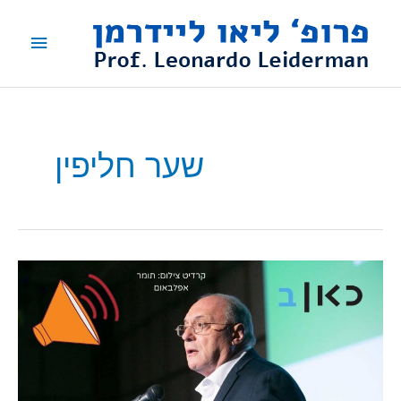
ילוג
תפריט
תוכן
ראשי
שער חליפין
האזינו
לפרופ'
ליאו
ליידרמן
בכאן
ב':
"שער