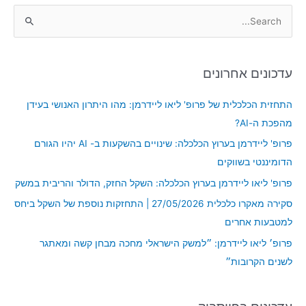
S
e
a
עדכונים אחרונים
r
c
התחזית הכלכלית של פרופ' ליאו ליידרמן: מהו היתרון האנושי בעידן
h
מהפכת ה-AI?
f
פרופ' ליידרמן בערוץ הכלכלה: שינויים בהשקעות ב- AI יהיו הגורם
o
הדומיננטי בשווקים
r
פרופ' ליאו ליידרמן בערוץ הכלכלה: השקל החזק, הדולר והריבית במשק
:
סקירה מאקרו כלכלית 27/05/2026 | התחזקות נוספת של השקל ביחס
למטבעות אחרים
פרופ׳ ליאו ליידרמן: ״למשק הישראלי מחכה מבחן קשה ומאתגר
לשנים הקרובות״