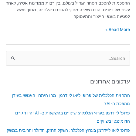
ההסכמות להסכם הסחר הגדול בעולם, בין רבות ממדינות אסיה, לאחר
עשור של דיונים. הודו נשארה מחוץ להסכם בשלב זה, מתוך חשש
לפגיעה בענפי הייצור והתעסוקה
Read More »
S
e
a
עדכונים אחרונים
r
c
התחזית הכלכלית של פרופ' ליאו ליידרמן: מהו היתרון האנושי בעידן
h
מהפכת ה-AI?
f
פרופ' ליידרמן בערוץ הכלכלה: שינויים בהשקעות ב- AI יהיו הגורם
o
הדומיננטי בשווקים
r
פרופ' ליאו ליידרמן בערוץ הכלכלה: השקל החזק, הדולר והריבית במשק
: