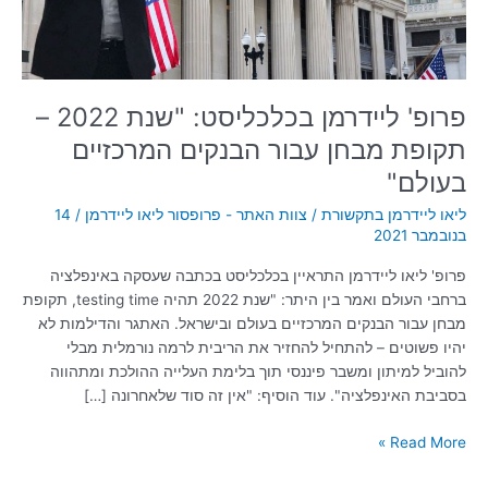
מבחן
עבור
הבנקים
המרכזיים
בעולם"
פרופ' ליידרמן בכלכליסט: "שנת 2022 –
תקופת מבחן עבור הבנקים המרכזיים
בעולם"
ליאו ליידרמן בתקשורת
/
צוות האתר - פרופסור ליאו ליידרמן
/
14
בנובמבר 2021
פרופ' ליאו ליידרמן התראיין בכלכליסט בכתבה שעסקה באינפלציה
ברחבי העולם ואמר בין היתר: "שנת 2022 תהיה testing time, תקופת
מבחן עבור הבנקים המרכזיים בעולם ובישראל. האתגר והדילמות לא
יהיו פשוטים – להתחיל להחזיר את הריבית לרמה נורמלית מבלי
להוביל למיתון ומשבר פיננסי תוך בלימת העלייה ההולכת ומתהווה
בסביבת האינפלציה". עוד הוסיף: "אין זה סוד שלאחרונה […]
Read More »