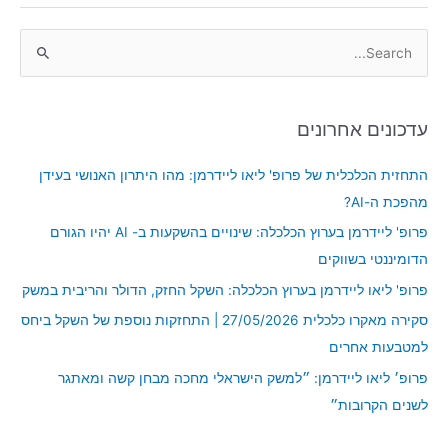
S
e
a
עדכונים אחרונים
r
c
התחזית הכלכלית של פרופ' ליאו ליידרמן: מהו היתרון האנושי בעידן
h
מהפכת ה-AI?
f
פרופ' ליידרמן בערוץ הכלכלה: שינויים בהשקעות ב- AI יהיו הגורם
o
הדומיננטי בשווקים
r
פרופ' ליאו ליידרמן בערוץ הכלכלה: השקל החזק, הדולר והריבית במשק
:
סקירה מאקרו כלכלית 27/05/2026 | התחזקות נוספת של השקל ביחס
למטבעות אחרים
פרופ׳ ליאו ליידרמן: ״למשק הישראלי מחכה מבחן קשה ומאתגר
לשנים הקרובות״