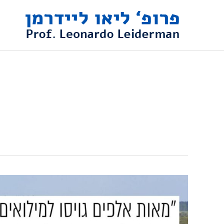
ילוג
תוכן
פרופ'
ליידרמן
במגזין
אפוק: