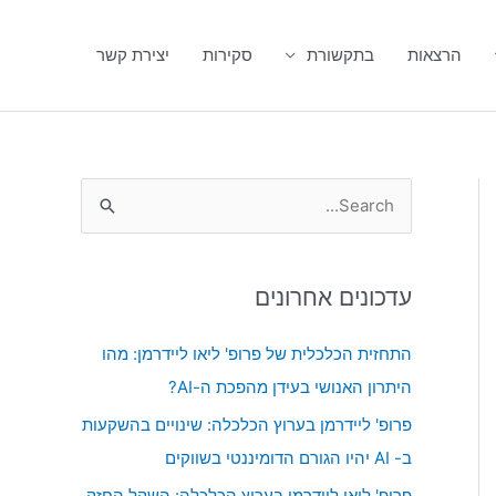
הרצאות
בתקשורת
סקירות
יצירת קשר
S
e
a
עדכונים אחרונים
r
c
התחזית הכלכלית של פרופ' ליאו ליידרמן: מהו
h
היתרון האנושי בעידן מהפכת ה-AI?
f
פרופ' ליידרמן בערוץ הכלכלה: שינויים בהשקעות
o
ב- AI יהיו הגורם הדומיננטי בשווקים
r
פרופ' ליאו ליידרמן בערוץ הכלכלה: השקל החזק,