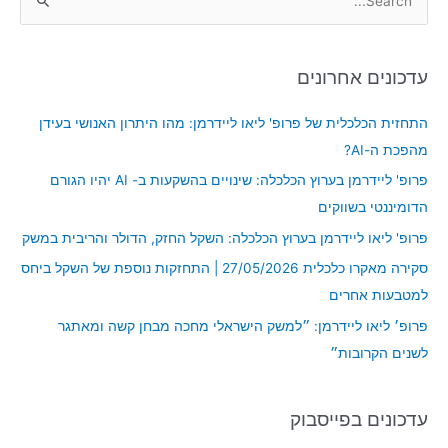
S
e
a
עדכונים אחרונים
r
c
התחזית הכלכלית של פרופ' ליאו ליידרמן: מהו היתרון האנושי בעידן
h
מהפכת ה-AI?
f
פרופ' ליידרמן בערוץ הכלכלה: שינויים בהשקעות ב- AI יהיו הגורם
o
הדומיננטי בשווקים
r
פרופ' ליאו ליידרמן בערוץ הכלכלה: השקל החזק, הדולר והריבית במשק
:
סקירה מאקרו כלכלית 27/05/2026 | התחזקות נוספת של השקל ביחס
למטבעות אחרים
פרופ׳ ליאו ליידרמן: ״למשק הישראלי מחכה מבחן קשה ומאתגר
לשנים הקרובות״
עדכונים בפייסבוק